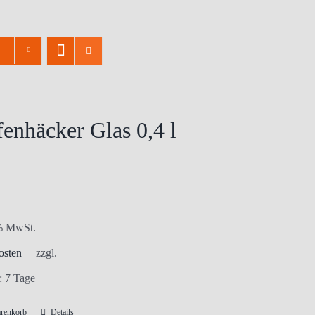
enhäcker Glas 0,4 l
 % MwSt.
osten
zzgl.
t:
7 Tage
arenkorb
Details