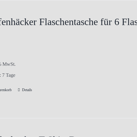
enhäcker Flaschentasche für 6 Fla
 % MwSt.
t:
7 Tage
arenkorb
Details