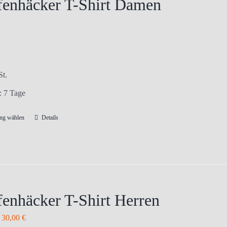
enhäcker T-Shirt Damen
St.
t:
7 Tage
ng wählen
Details
Dieses
Produkt
weist
mehrere
Varianten
auf.
enhäcker T-Shirt Herren
Die
–
30,00
€
Optionen