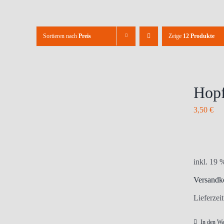
Sortieren nach
Preis
Zeige
12 Produkte
Hopf
3,50
€
inkl. 19
Versandk
Lieferzei
In den W