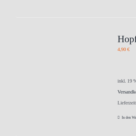
Hopf
4,90
€
inkl. 19
Versandk
Lieferzei
In den W