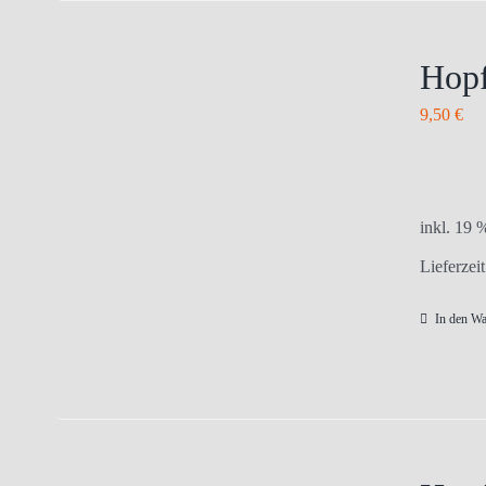
Hopf
9,50
€
inkl. 19
Lieferzei
In den W