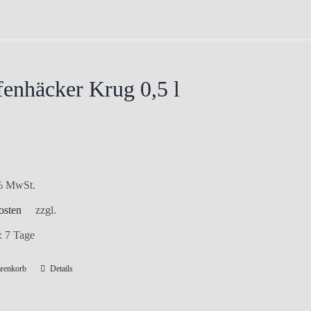
enhäcker Krug 0,5 l
 % MwSt.
osten
zzgl.
t:
7 Tage
arenkorb
Details