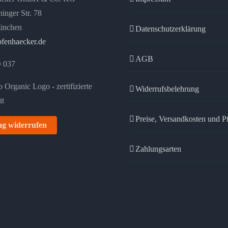
der
inger Str. 78
Produktseite
ünchen
Datenschutzerklärung
gewählt
fenhaecker.de
werden
AGB
 037
Widerrufsbelehrung
Preise, Versandkosten und P
ag widerrufen
Zahlungsarten