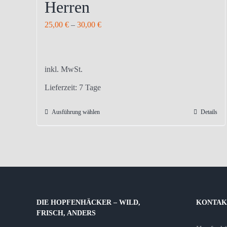
Herren
25,00
€
–
30,00
€
inkl. MwSt.
Lieferzeit:
7 Tage
Ausführung wählen
Details
Dieses
Produkt
weist
mehrere
Varianten
auf.
Die
DIE HOPFENHÄCKER – WILD,
KONTAK
Optionen
FRISCH, ANDERS
können