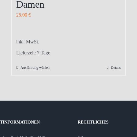
Damen
25,00
€
inkl. MwSt.
Lieferzeit:
7 Tage
Ausführung wählen
Details
Dieses
Produkt
weist
mehrere
Varianten
auf.
Die
TINFORMATIONEN
RECHTLICHES
Optionen
können