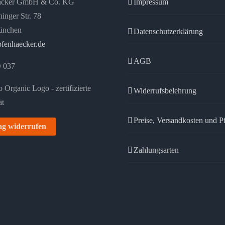
äcker GmbH & Co. KG
Impressum
auf
inger Str. 78
der
ünchen
Datenschutzerklärung
Produktseite
fenhaecker.de
gewählt
AGB
 037
werden
Widerrufsbelehrung
Preise, Versandkosten und P
ag widerrufen
Zahlungsarten