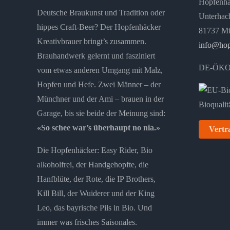
Hopfenh
Deutsche Braukunst und Tradition oder
auf
Unterhach
hippes Craft-Beer? Der Hopfenhäcker
der
81737 M
Kreativbrauer bringt’s zusammen.
Produktseite
info@hop
Brauhandwerk gelernt und fasziniert
gewählt
DE-ÖKO
vom etwas anderen Umgang mit Malz,
werden
Hopfen und Hefe. Zwei Männer – der
Münchner und der Ami – brauen in der
Garage, bis sie beide der Meinung sind:
«So schee war’s überhaupt no nia.»
Vertr
Die Hopfenhäcker: Easy Rider, Bio
alkoholfrei, der Handgehopfte, die
Hanfblüte, der Rote, die IP Brothers,
Kill Bill, der Wuiderer und der King
Leo, das bayrische Pils in Bio. Und
immer was frisches Saisonales.