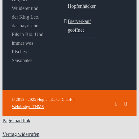
Hopfenhäcker
Wuiderer und
der King Leo,
Bierverkauf
das bayrische
geöffnet
Pils in Bio. Und
immer was
frisches
Saisonales.
© 2013 - 2025 Hopfenhäcker GmbH |
Facebook
Insta
Webdesign: TNMS
Page load link
Vertrag widerrufen