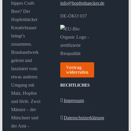
hippes Craft-
info@hopfenhaecker.de
Beer? Der
DE-ÖKO 037
Hopfenhäcker
Kreativbrauer
bringt’s
zusammen.
Brauhandwerk
gelernt und
Vertrag
fasziniert vom
widerrufen
etwas anderen
Umgang mit
RECHTLICHES
Malz, Hopfen
Impressum
und Hefe. Zwei
Männer – der
Münchner und
Datenschutzerklärung
der Ami –