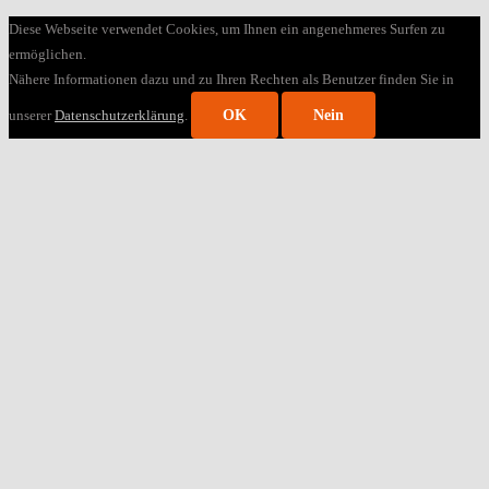
Diese Webseite verwendet Cookies, um Ihnen ein angenehmeres Surfen zu
ermöglichen.
Nähere Informationen dazu und zu Ihren Rechten als Benutzer finden Sie in
unserer
Datenschutzerklärung
.
OK
Nein