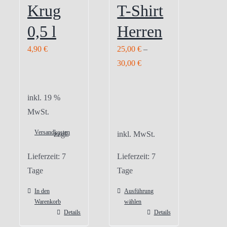
Krug
T-Shirt
0,5 l
Herren
4,90
€
25,00
€
–
30,00
€
inkl. 19 %
MwSt.
Versandkosten
zzgl.
inkl. MwSt.
Lieferzeit:
7
Lieferzeit:
7
Tage
Tage
In den
Ausführung
Warenkorb
wählen
Details
Details
Dieses