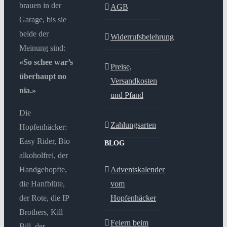
brauen in der
AGB
Garage, bis sie
beide der
Widerrufsbelehrung
Meinung sind:
«So schee war’s
Preise,
überhaupt no
Versandkosten
nia.»
und Pfand
Die
Zahlungsarten
Hopfenhäcker:
Easy Rider, Bio
BLOG
alkoholfrei, der
Handgehopfte,
Adventskalender
die Hanfblüte,
vom
der Rote, die IP
Hopfenhäcker
Brothers, Kill
Feiern beim
Bill, der