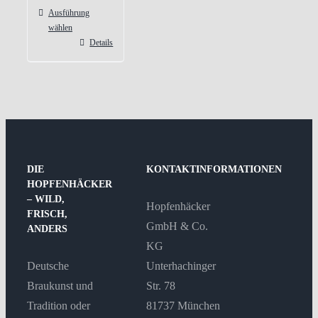
Ausführung
wählen
Details
Dieses
Produkt
weist
mehrere
Varianten
auf.
Die
DIE
KONTAKTINFORMATIONEN
Optionen
HOPFENHÄCKER
– WILD,
können
Hopfenhäcker
FRISCH,
auf
GmbH & Co.
ANDERS
der
KG
Produktseite
Deutsche
Unterhachinger
gewählt
Braukunst und
Str. 78
werden
Tradition oder
81737 München