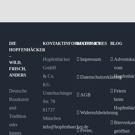
DIE
KONTAKTINFORMATIONEN
RECHTLICHES
BLOG
HOPFENHÄCKER
–
Hopfenhäcker
Impressum
Adventska
WILD,
GmbH
vom
FRISCH,
ANDERS
& Co.
Hopfenhäc
Datenschutzerklärung
KG
Deutsche
Feiern
Unterhachinger
AGB
Braukunst
beim
Str. 78
und
Hopfenhäc
81737
Widerrufsbelehrung
Tradition
München
Bierverkau
oder
info@hopfenhaecker.de
Preise,
geöffnet
hippes