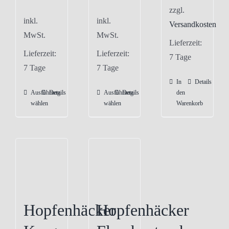
zzgl.
inkl.
inkl.
Versandkosten
MwSt.
MwSt.
Lieferzeit:
Lieferzeit:
Lieferzeit:
7 Tage
7 Tage
7 Tage
In
Details
Ausführung
Details
Ausführung
Details
den
Dieses
Dieses
wählen
wählen
Warenkorb
Produkt
Produkt
weist
weist
mehrere
mehrere
Varianten
Varianten
auf.
auf.
Die
Die
Optionen
Optionen
Hopfenhäcker
Hopfenhäcker
können
können
auf
auf