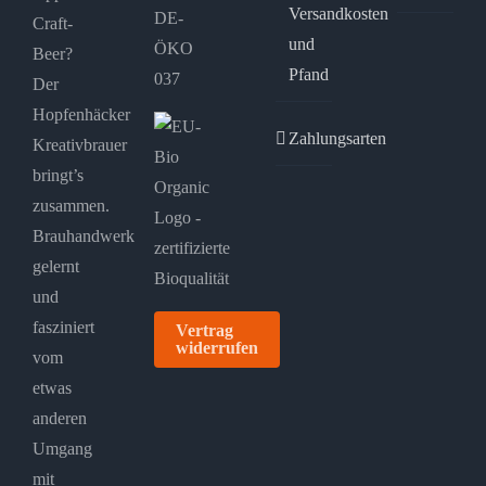
Versandkosten
DE-
Craft-
und
ÖKO
Beer?
Pfand
037
Der
Hopfenhäcker
Zahlungsarten
Kreativbrauer
bringt’s
zusammen.
Brauhandwerk
gelernt
und
fasziniert
Vertrag
widerrufen
vom
etwas
anderen
Umgang
mit