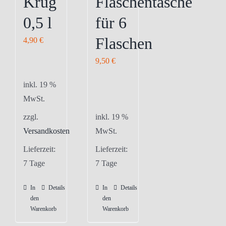
Krug
Flaschentasche
der
der
0,5 l
für 6
Produktseite
Produktseite
gewählt
gewählt
Flaschen
4,90
€
werden
werden
9,50
€
inkl. 19 %
MwSt.
zzgl.
inkl. 19 %
Versandkosten
MwSt.
Lieferzeit:
Lieferzeit:
7 Tage
7 Tage
In
Details
In
Details
den
den
Warenkorb
Warenkorb