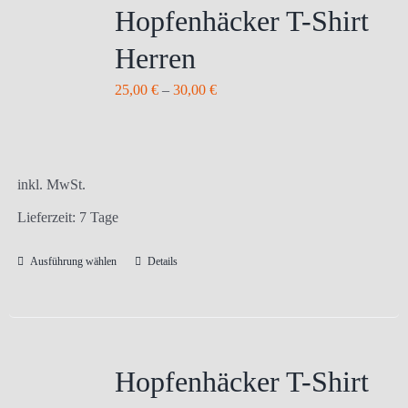
Hopfenhäcker T-Shirt
Herren
25,00
€
–
30,00
€
inkl. MwSt.
Lieferzeit:
7 Tage
Ausführung wählen
Details
Dieses
Produkt
weist
mehrere
Varianten
Hopfenhäcker T-Shirt
auf.