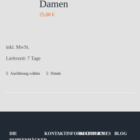
Damen
Die
Optionen
25,00
€
können
auf
der
Produktseite
inkl. MwSt.
gewählt
Lieferzeit:
7 Tage
werden
Ausführung wählen
Details
Dieses
Produkt
weist
mehrere
Varianten
auf.
Die
DIE
KONTAKTINFORMATIONEN
RECHTLICHES
BLOG
Optionen