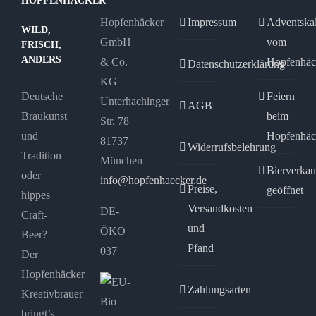
HOPFENHÄCKER
können
–
Hopfenhäcker
Impressum
Adventska
auf
WILD,
GmbH
vom
FRISCH,
der
ANDERS
& Co.
Hopfenhäc
Datenschutzerklärung
Produktseite
KG
gewählt
Deutsche
Feiern
Unterhachinger
AGB
werden
Braukunst
beim
Str. 78
und
Hopfenhäc
81737
Widerrufsbelehrung
Tradition
München
Bierverkau
oder
info@hopfenhaecker.de
Preise,
geöffnet
hippes
Versandkosten
DE-
Craft-
und
ÖKO
Beer?
Pfand
037
Der
Hopfenhäcker
Zahlungsarten
Kreativbrauer
bringt’s