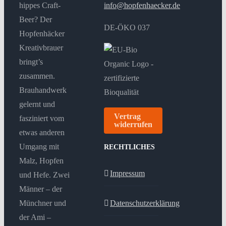
hippes Craft-
info@hopfenhaecker.de
Beer? Der
DE-ÖKO 037
Hopfenhäcker
Kreativbrauer
bringt’s
zusammen.
Brauhandwerk
gelernt und
Vertrag
fasziniert vom
widerrufen
etwas anderen
Umgang mit
RECHTLICHES
Malz, Hopfen
Impressum
und Hefe. Zwei
Männer – der
Münchner und
Datenschutzerklärung
der Ami –