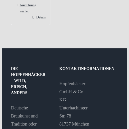
Ausführung
wählen
Details
Dieses
Produkt
weist
mehrere
Varianten
auf.
Die
DIE
KONTAKTINFORMATIONEN
Optionen
HOPFENHÄCKER
– WILD,
können
Hopfenhäcker
FRISCH,
auf
GmbH & Co.
ANDERS
der
KG
Produktseite
Deutsche
Unterhachinger
gewählt
Braukunst und
Str. 78
werden
Tradition oder
81737 München