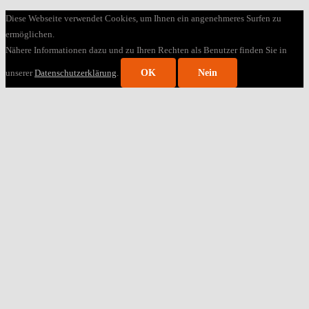
Diese Webseite verwendet Cookies, um Ihnen ein angenehmeres Surfen zu
ermöglichen.
Nähere Informationen dazu und zu Ihren Rechten als Benutzer finden Sie in
unserer
Datenschutzerklärung
.
OK
Nein