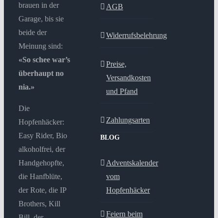
brauen in der
AGB
Garage, bis sie
beide der
Widerrufsbelehrung
Meinung sind:
«So schee war’s
Preise,
überhaupt no
Versandkosten
nia.»
und Pfand
Die
Zahlungsarten
Hopfenhäcker:
Easy Rider, Bio
BLOG
alkoholfrei, der
Handgehopfte,
Adventskalender
die Hanfblüte,
vom
der Rote, die IP
Hopfenhäcker
Brothers, Kill
Feiern beim
Bill, der