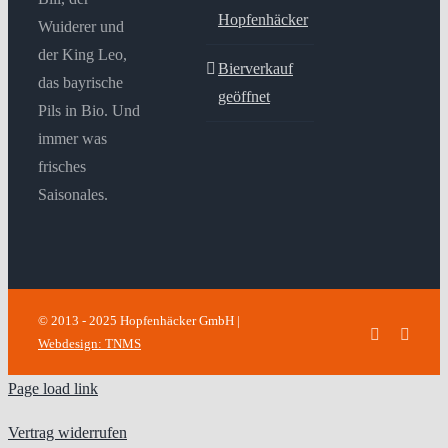
Hopfenhäcker
Wuiderer und
der King Leo,
Bierverkauf
das bayrische
geöffnet
Pils in Bio. Und
immer was
frisches
Saisonales.
© 2013 - 2025 Hopfenhäcker GmbH |
Facebook
Insta
Webdesign: TNMS
Page load link
Vertrag widerrufen