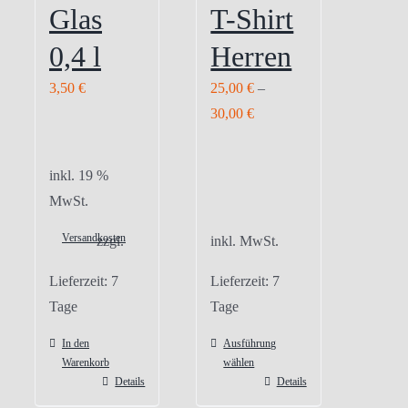
Glas
T-Shirt
0,4 l
Herren
3,50
€
25,00
€
–
30,00
€
inkl. 19 %
MwSt.
Versandkosten
zzgl.
inkl. MwSt.
Lieferzeit:
7
Lieferzeit:
7
Tage
Tage
In den
Ausführung
Warenkorb
wählen
Details
Details
Dieses