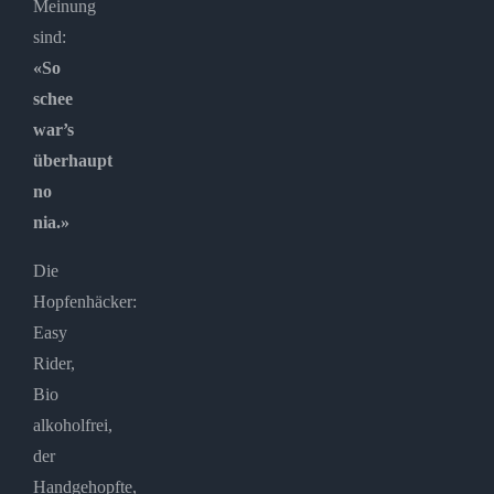
Meinung
sind:
«So
schee
war’s
überhaupt
no
nia.»
Die
Hopfenhäcker:
Easy
Rider,
Bio
alkoholfrei,
der
Handgehopfte,