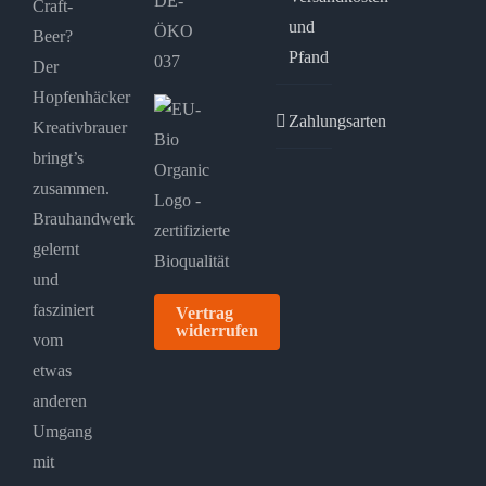
DE-
Craft-
und
ÖKO
Beer?
Pfand
037
Der
Hopfenhäcker
Zahlungsarten
Kreativbrauer
bringt’s
zusammen.
Brauhandwerk
gelernt
und
fasziniert
Vertrag
widerrufen
vom
etwas
anderen
Umgang
mit