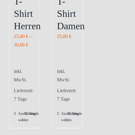
T-
T-
Shirt
Shirt
Herren
Damen
25,00
€
–
25,00
€
30,00
€
inkl.
inkl.
MwSt.
MwSt.
Lieferzeit:
Lieferzeit:
7 Tage
7 Tage
Ausführung
Details
Ausführung
Details
Dieses
Dieses
wählen
wählen
Produkt
Produkt
weist
weist