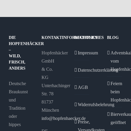
mehrere
mehrere
Varianten
Varianten
auf.
auf.
Die
Die
Optionen
Optionen
DIE
KONTAKTINFORMATIONEN
RECHTLICHES
BLOG
HOPFENHÄCKER
können
können
–
Hopfenhäcker
Impressum
Adventska
auf
auf
WILD,
GmbH
vom
der
der
FRISCH,
ANDERS
& Co.
Hopfenhäc
Produktseite
Produktseite
Datenschutzerklärung
KG
gewählt
gewählt
Deutsche
Feiern
Unterhachinger
werden
werden
AGB
Braukunst
beim
Str. 78
und
Hopfenhäc
81737
Widerrufsbelehrung
Tradition
München
Bierverkau
oder
info@hopfenhaecker.de
Preise,
geöffnet
hippes
Versandkosten