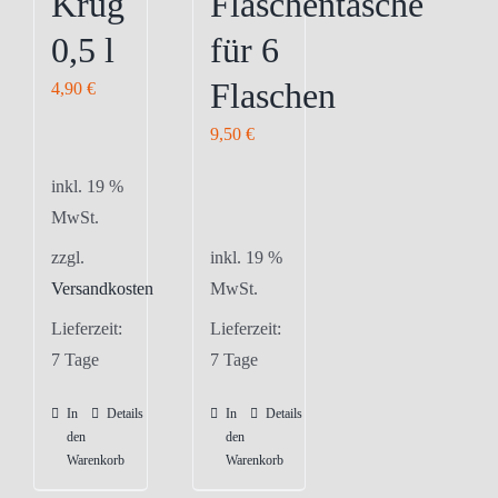
Krug
Flaschentasche
der
der
0,5 l
für 6
Produktseite
Produktseite
gewählt
gewählt
Flaschen
4,90
€
werden
werden
9,50
€
inkl. 19 %
MwSt.
zzgl.
inkl. 19 %
Versandkosten
MwSt.
Lieferzeit:
Lieferzeit:
7 Tage
7 Tage
In
Details
In
Details
den
den
Warenkorb
Warenkorb