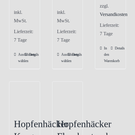
zzgl.
inkl.
inkl.
Versandkosten
MwSt.
MwSt.
Lieferzeit:
Lieferzeit:
Lieferzeit:
7 Tage
7 Tage
7 Tage
In
Details
Ausführung
Details
Ausführung
Details
den
Dieses
Dieses
wählen
wählen
Warenkorb
Produkt
Produkt
weist
weist
mehrere
mehrere
Varianten
Varianten
auf.
auf.
Die
Die
Optionen
Optionen
Hopfenhäcker
Hopfenhäcker
können
können
auf
auf