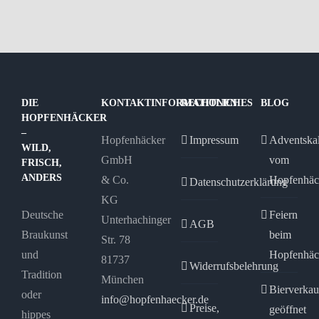
DIE
KONTAKTINFORMATIONEN
RECHTLICHES
BLOG
HOPFENHÄCKER
–
Hopfenhäcker
Impressum
Adventska
WILD,
GmbH
vom
FRISCH,
ANDERS
& Co.
Hopfenhäc
Datenschutzerklärung
KG
Deutsche
Feiern
Unterhachinger
AGB
Braukunst
beim
Str. 78
und
Hopfenhäc
81737
Widerrufsbelehrung
Tradition
München
Bierverkau
oder
info@hopfenhaecker.de
Preise,
geöffnet
hippes