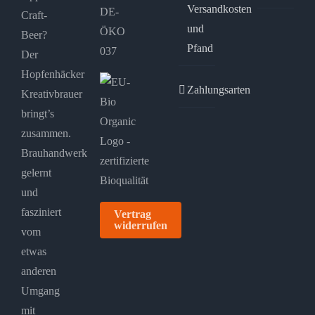
Versandkosten
DE-
Craft-
und
ÖKO
Beer?
Pfand
037
Der
Hopfenhäcker
Zahlungsarten
Kreativbrauer
bringt’s
zusammen.
Brauhandwerk
gelernt
und
fasziniert
Vertrag
widerrufen
vom
etwas
anderen
Umgang
mit