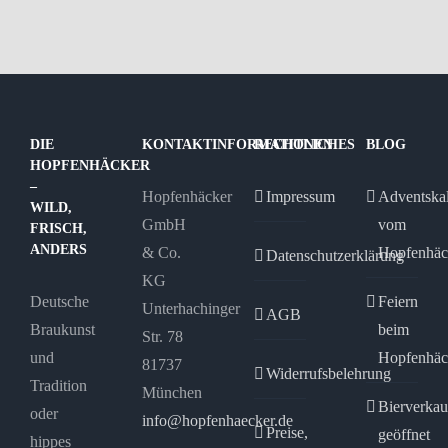
DIE
KONTAKTINFORMATIONEN
RECHTLICHES
BLOG
HOPFENHÄCKER
–
Hopfenhäcker
Impressum
Adventska
WILD,
GmbH
vom
FRISCH,
ANDERS
& Co.
Hopfenhäc
Datenschutzerklärung
KG
Deutsche
Feiern
Unterhachinger
AGB
Braukunst
beim
Str. 78
und
Hopfenhäc
81737
Widerrufsbelehrung
Tradition
München
Bierverkau
oder
info@hopfenhaecker.de
Preise,
geöffnet
hippes