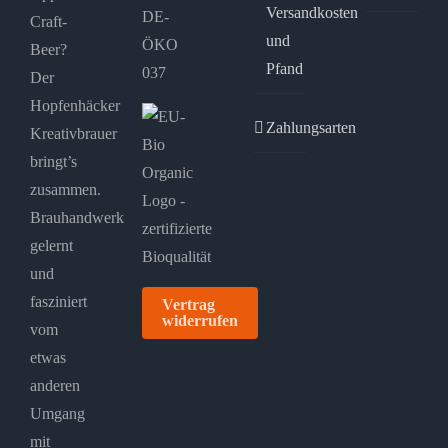
Versandkosten
DE-
Craft-
und
ÖKO
Beer?
Pfand
037
Der
Hopfenhäcker
Zahlungsarten
Kreativbrauer
bringt’s
zusammen.
Brauhandwerk
gelernt
und
fasziniert
Vertrag
widerrufen
vom
etwas
anderen
Umgang
mit