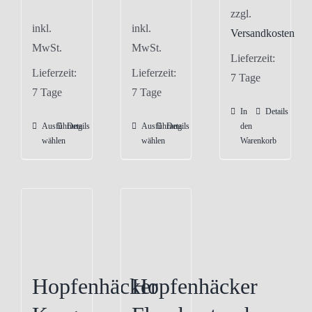
zzgl.
inkl.
inkl.
Versandkosten
MwSt.
MwSt.
Lieferzeit:
Lieferzeit:
Lieferzeit:
7 Tage
7 Tage
7 Tage
In
Details
Ausführung
Details
Ausführung
Details
den
Dieses
Dieses
wählen
wählen
Warenkorb
Produkt
Produkt
weist
weist
mehrere
mehrere
Varianten
Varianten
auf.
auf.
Die
Die
Optionen
Optionen
Hopfenhäcker
Hopfenhäcker
können
können
auf
auf