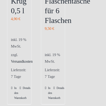
Krug
Flaschentasche
der
der
0,5 l
für 6
Produktseite
Produktseite
gewählt
gewählt
Flaschen
4,90
€
werden
werden
9,50
€
inkl. 19 %
MwSt.
zzgl.
inkl. 19 %
Versandkosten
MwSt.
Lieferzeit:
Lieferzeit:
7 Tage
7 Tage
In
Details
In
Details
den
den
Warenkorb
Warenkorb