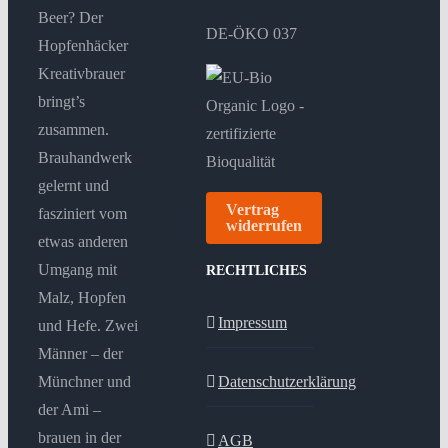
Beer? Der
DE-ÖKO 037
Hopfenhäcker
Kreativbrauer
bringt’s
zusammen.
Brauhandwerk
gelernt und
Vertrag
fasziniert vom
widerrufen
etwas anderen
Umgang mit
RECHTLICHES
Malz, Hopfen
Impressum
und Hefe. Zwei
Männer – der
Münchner und
Datenschutzerklärung
der Ami –
brauen in der
AGB