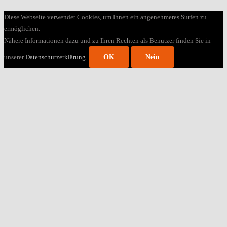
Diese Webseite verwendet Cookies, um Ihnen ein angenehmeres Surfen zu
ermöglichen.
Nähere Informationen dazu und zu Ihren Rechten als Benutzer finden Sie in
unserer
Datenschutzerklärung
.
OK
Nein