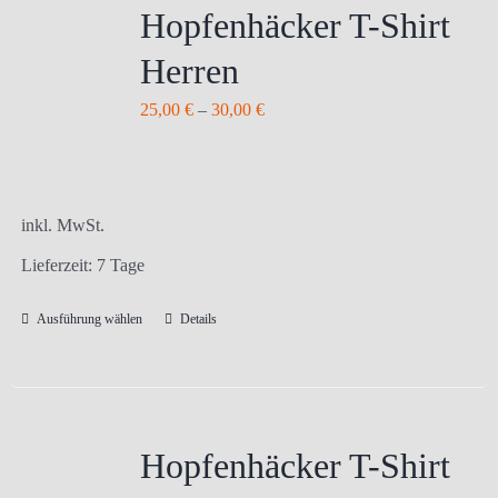
Hopfenhäcker T-Shirt
Herren
25,00
€
–
30,00
€
inkl. MwSt.
Lieferzeit:
7 Tage
Ausführung wählen
Details
Dieses
Produkt
weist
mehrere
Varianten
Hopfenhäcker T-Shirt
auf.