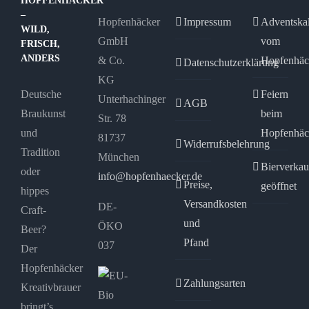
HOPFENHÄCKER
können
–
Hopfenhäcker
Impressum
Adventska
auf
WILD,
GmbH
vom
FRISCH,
der
ANDERS
& Co.
Hopfenhäc
Datenschutzerklärung
Produktseite
KG
gewählt
Deutsche
Feiern
Unterhachinger
AGB
werden
Braukunst
beim
Str. 78
und
Hopfenhäc
81737
Widerrufsbelehrung
Tradition
München
Bierverkau
oder
info@hopfenhaecker.de
Preise,
geöffnet
hippes
Versandkosten
DE-
Craft-
und
ÖKO
Beer?
Pfand
037
Der
Hopfenhäcker
Zahlungsarten
Kreativbrauer
bringt’s