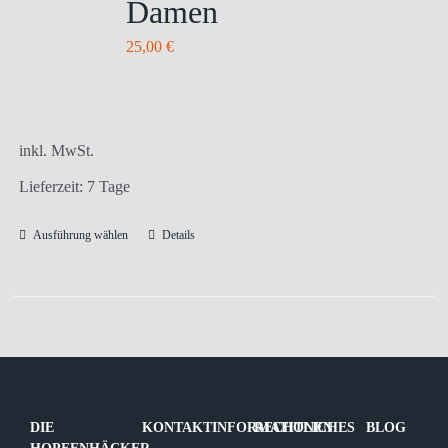
Damen
Die
Optionen
25,00
€
können
auf
der
Produktseite
inkl. MwSt.
gewählt
Lieferzeit:
7 Tage
werden
Ausführung wählen
Details
Dieses
Produkt
weist
mehrere
Varianten
auf.
Die
DIE
KONTAKTINFORMATIONEN
RECHTLICHES
BLOG
Optionen