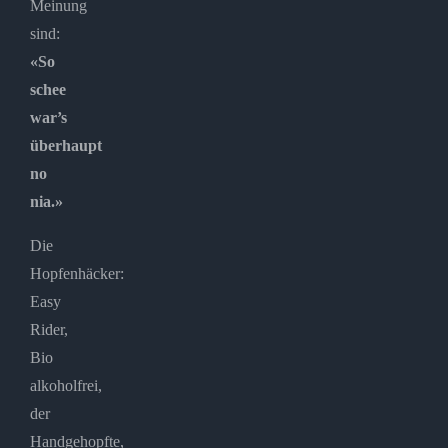
Meinung
sind:
«So
schee
war’s
überhaupt
no
nia.»
Die
Hopfenhäcker:
Easy
Rider,
Bio
alkoholfrei,
der
Handgehopfte,