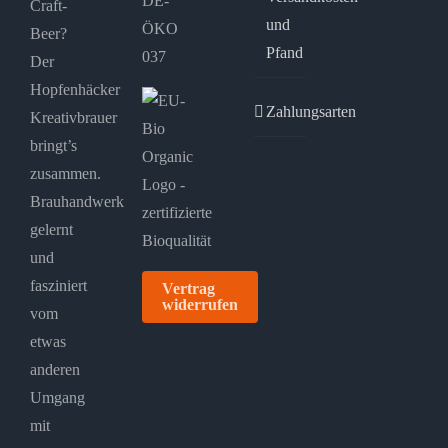
DE-
Craft-
und
ÖKO
Beer?
Pfand
037
Der
Hopfenhäcker
Zahlungsarten
Kreativbrauer
bringt’s
zusammen.
Brauhandwerk
gelernt
und
fasziniert
Vertrag
widerrufen
vom
etwas
anderen
Umgang
mit