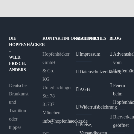
mehrere
mehrere
Varianten
Varianten
auf.
auf.
Die
Die
Optionen
Optionen
DIE
KONTAKTINFORMATIONEN
RECHTLICHES
BLOG
HOPFENHÄCKER
können
können
–
Hopfenhäcker
Impressum
Adventska
auf
auf
WILD,
GmbH
vom
der
der
FRISCH,
ANDERS
& Co.
Hopfenhäc
Produktseite
Produktseite
Datenschutzerklärung
KG
gewählt
gewählt
Deutsche
Feiern
Unterhachinger
werden
werden
AGB
Braukunst
beim
Str. 78
und
Hopfenhäc
81737
Widerrufsbelehrung
Tradition
München
Bierverkau
oder
info@hopfenhaecker.de
Preise,
geöffnet
hippes
Versandkosten