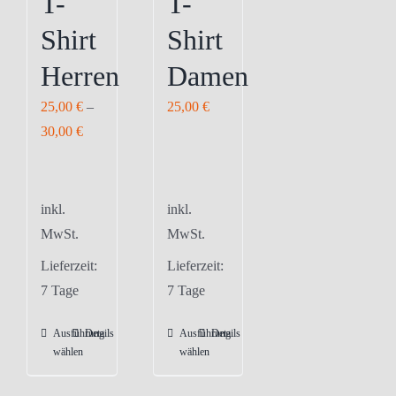
T-
T-
Shirt
Shirt
Herren
Damen
25,00
€
–
25,00
€
30,00
€
inkl.
inkl.
MwSt.
MwSt.
Lieferzeit:
Lieferzeit:
7 Tage
7 Tage
Ausführung
Details
Ausführung
Details
Dieses
Dieses
wählen
wählen
Produkt
Produkt
weist
weist