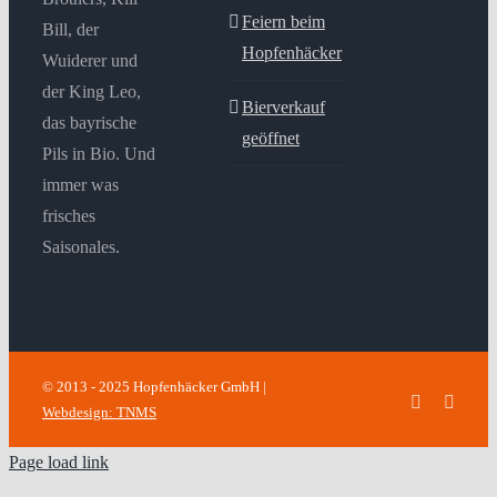
Feiern beim
Bill, der
Hopfenhäcker
Wuiderer und
der King Leo,
Bierverkauf
das bayrische
geöffnet
Pils in Bio. Und
immer was
frisches
Saisonales.
© 2013 - 2025 Hopfenhäcker GmbH |
Facebook
Insta
Webdesign: TNMS
Page load link