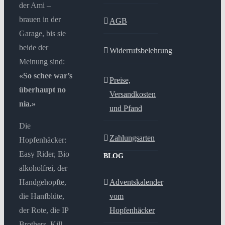
der Ami –
brauen in der
AGB
Garage, bis sie
beide der
Widerrufsbelehrung
Meinung sind:
«So schee war’s
Preise,
überhaupt no
Versandkosten
nia.»
und Pfand
Die
Zahlungsarten
Hopfenhäcker:
Easy Rider, Bio
BLOG
alkoholfrei, der
Handgehopfte,
Adventskalender
die Hanfblüte,
vom
der Rote, die IP
Hopfenhäcker
Brothers, Kill