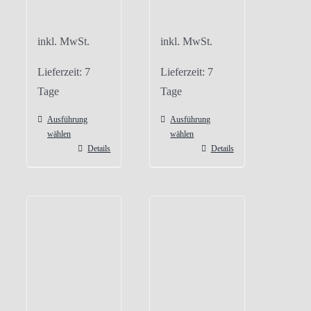
inkl. MwSt.
inkl. MwSt.
Lieferzeit:
7
Lieferzeit:
7
Tage
Tage
Ausführung
Ausführung
wählen
wählen
Details
Details
Dieses
Dieses
Produkt
Produkt
weist
weist
mehrere
mehrere
Varianten
Varianten
auf.
auf.
Die
Die
Optionen
Optionen
können
können