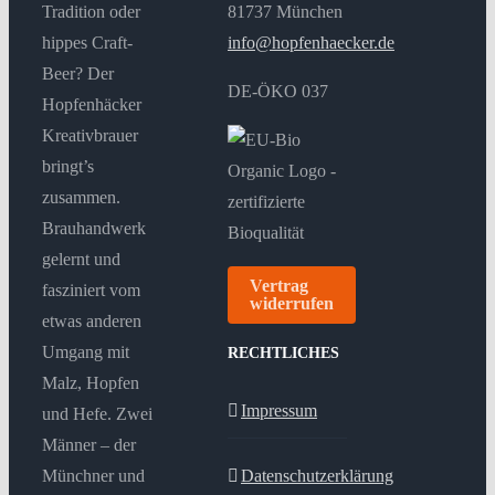
Tradition oder
81737 München
hippes Craft-
info@hopfenhaecker.de
Beer? Der
DE-ÖKO 037
Hopfenhäcker
Kreativbrauer
bringt’s
zusammen.
Brauhandwerk
gelernt und
Vertrag
fasziniert vom
widerrufen
etwas anderen
Umgang mit
RECHTLICHES
Malz, Hopfen
Impressum
und Hefe. Zwei
Männer – der
Münchner und
Datenschutzerklärung