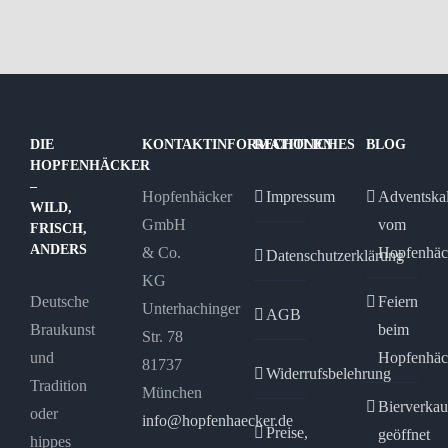
DIE
KONTAKTINFORMATIONEN
RECHTLICHES
BLOG
HOPFENHÄCKER
–
Hopfenhäcker
Impressum
Adventska
WILD,
GmbH
vom
FRISCH,
ANDERS
& Co.
Hopfenhäc
Datenschutzerklärung
KG
Deutsche
Feiern
Unterhachinger
AGB
Braukunst
beim
Str. 78
und
Hopfenhäc
81737
Widerrufsbelehrung
Tradition
München
Bierverkau
oder
info@hopfenhaecker.de
Preise,
geöffnet
hippes