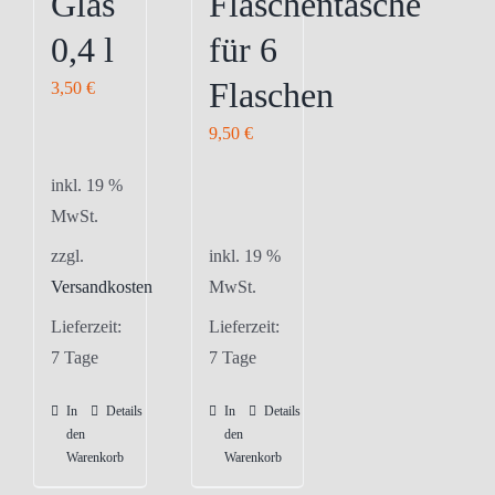
Glas
Flaschentasche
der
der
0,4 l
für 6
Produktseite
Produktseite
gewählt
gewählt
Flaschen
3,50
€
werden
werden
9,50
€
inkl. 19 %
MwSt.
zzgl.
inkl. 19 %
Versandkosten
MwSt.
Lieferzeit:
Lieferzeit:
7 Tage
7 Tage
In
Details
In
Details
den
den
Warenkorb
Warenkorb