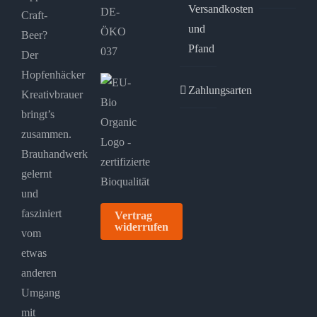
Versandkosten
DE-
Craft-
und
ÖKO
Beer?
Pfand
037
Der
Hopfenhäcker
Zahlungsarten
Kreativbrauer
bringt’s
zusammen.
Brauhandwerk
gelernt
und
fasziniert
Vertrag
widerrufen
vom
etwas
anderen
Umgang
mit