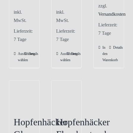
zzgl.
inkl.
inkl.
Versandkosten
MwSt.
MwSt.
Lieferzeit:
Lieferzeit:
Lieferzeit:
7 Tage
7 Tage
7 Tage
In
Details
Ausführung
Details
Ausführung
Details
den
Dieses
Dieses
wählen
wählen
Warenkorb
Produkt
Produkt
weist
weist
mehrere
mehrere
Varianten
Varianten
auf.
auf.
Die
Die
Optionen
Optionen
Hopfenhäcker
Hopfenhäcker
können
können
auf
auf