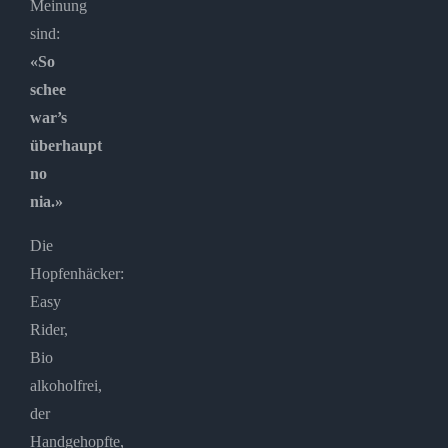
Meinung
sind:
«So
schee
war’s
überhaupt
no
nia.»
Die
Hopfenhäcker:
Easy
Rider,
Bio
alkoholfrei,
der
Handgehopfte,