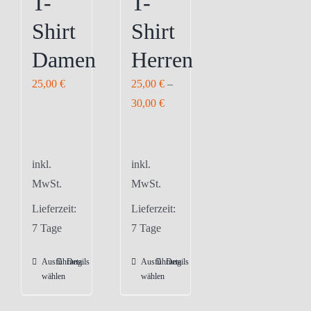
T-
T-
Shirt
Shirt
Damen
Herren
25,00
€
25,00
€
–
30,00
€
inkl.
inkl.
MwSt.
MwSt.
Lieferzeit:
Lieferzeit:
7 Tage
7 Tage
Ausführung
Details
Ausführung
Details
Dieses
Dieses
wählen
wählen
Produkt
Produkt
weist
weist