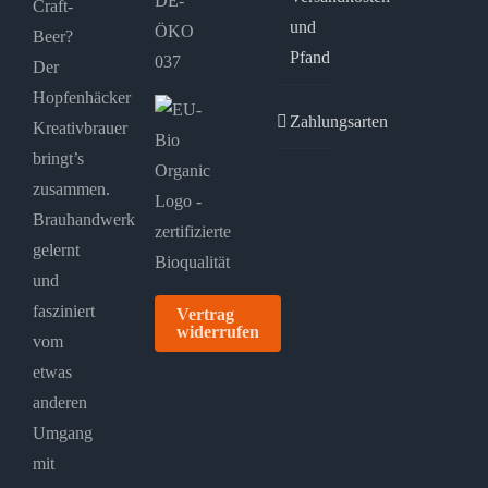
DE-
Craft-
und
ÖKO
Beer?
Pfand
037
Der
Hopfenhäcker
Zahlungsarten
Kreativbrauer
bringt’s
zusammen.
Brauhandwerk
gelernt
und
fasziniert
Vertrag
widerrufen
vom
etwas
anderen
Umgang
mit