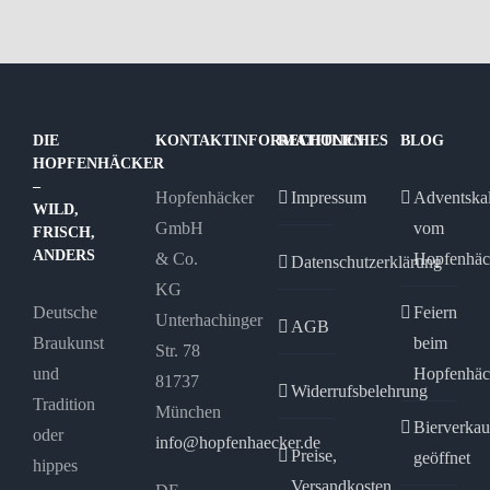
mehrere
mehrere
Varianten
Varianten
auf.
auf.
Die
Die
Optionen
Optionen
DIE
KONTAKTINFORMATIONEN
RECHTLICHES
BLOG
HOPFENHÄCKER
können
können
–
Hopfenhäcker
Impressum
Adventska
auf
auf
WILD,
GmbH
vom
der
der
FRISCH,
ANDERS
& Co.
Hopfenhäc
Produktseite
Produktseite
Datenschutzerklärung
KG
gewählt
gewählt
Deutsche
Feiern
Unterhachinger
werden
werden
AGB
Braukunst
beim
Str. 78
und
Hopfenhäc
81737
Widerrufsbelehrung
Tradition
München
Bierverkau
oder
info@hopfenhaecker.de
Preise,
geöffnet
hippes
Versandkosten