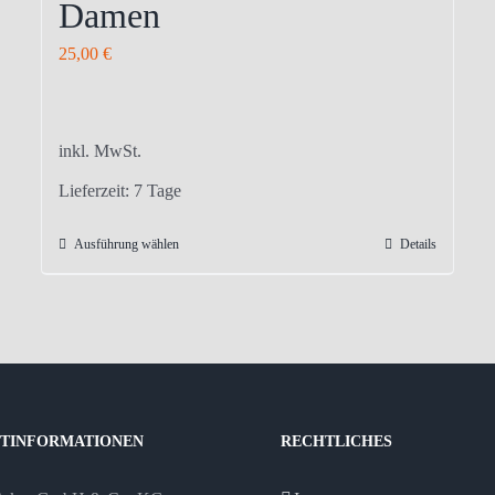
Damen
25,00
€
inkl. MwSt.
Lieferzeit:
7 Tage
Ausführung wählen
Details
Dieses
Produkt
weist
mehrere
Varianten
auf.
Die
TINFORMATIONEN
RECHTLICHES
Optionen
können