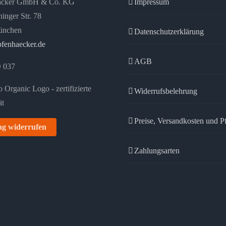
äcker GmbH & Co. KG
Impressum
auf
inger Str. 78
der
ünchen
Datenschutzerklärung
Produktseite
fenhaecker.de
gewählt
AGB
 037
werden
Widerrufsbelehrung
Preise, Versandkosten und P
ag widerrufen
Zahlungsarten