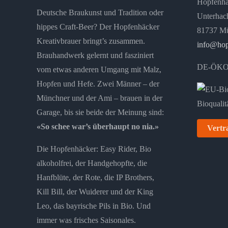
Hopfenh
Deutsche Braukunst und Tradition oder
auf
Unterhach
hippes Craft-Beer? Der Hopfenhäcker
der
81737 M
Kreativbrauer bringt’s zusammen.
Produktseite
info@hop
Brauhandwerk gelernt und fasziniert
gewählt
DE-ÖKO
vom etwas anderen Umgang mit Malz,
werden
Hopfen und Hefe. Zwei Männer – der
Münchner und der Ami – brauen in der
Garage, bis sie beide der Meinung sind:
«So schee war’s überhaupt no nia.»
Vertr
Die Hopfenhäcker: Easy Rider, Bio
alkoholfrei, der Handgehopfte, die
Hanfblüte, der Rote, die IP Brothers,
Kill Bill, der Wuiderer und der King
Leo, das bayrische Pils in Bio. Und
immer was frisches Saisonales.