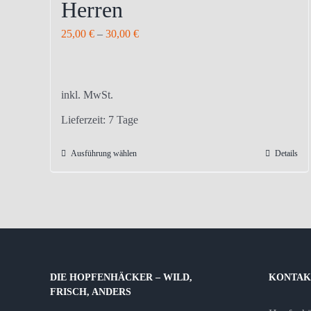
Herren
25,00
€
–
30,00
€
inkl. MwSt.
Lieferzeit:
7 Tage
Ausführung wählen
Details
Dieses
Produkt
weist
mehrere
Varianten
auf.
Die
DIE HOPFENHÄCKER – WILD,
KONTAK
Optionen
FRISCH, ANDERS
können