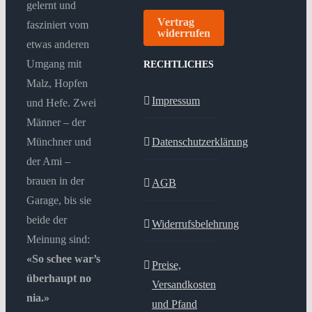
gelernt und
Vertrag
fasziniert vom
widerrufen
etwas anderen
Umgang mit
RECHTLICHES
Malz, Hopfen
Impressum
und Hefe. Zwei
Männer – der
Münchner und
Datenschutzerklärung
der Ami –
brauen in der
AGB
Garage, bis sie
beide der
Widerrufsbelehrung
Meinung sind:
«So schee war’s
Preise,
überhaupt no
Versandkosten
nia.»
und Pfand