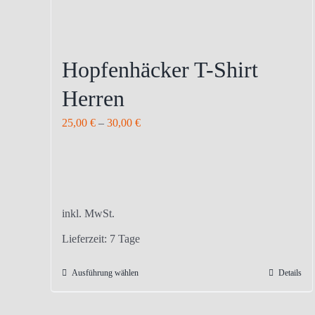
Hopfenhäcker T-Shirt
Herren
25,00
€
–
30,00
€
inkl. MwSt.
Lieferzeit:
7 Tage
Ausführung wählen
Details
Dieses
Produkt
weist