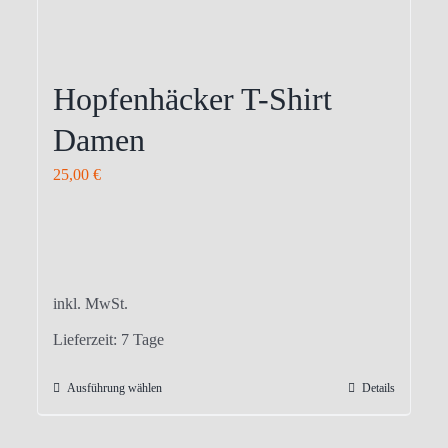
Hopfenhäcker T-Shirt
Damen
25,00
€
inkl. MwSt.
Lieferzeit:
7 Tage
Ausführung wählen
Details
Dieses
Produkt
weist