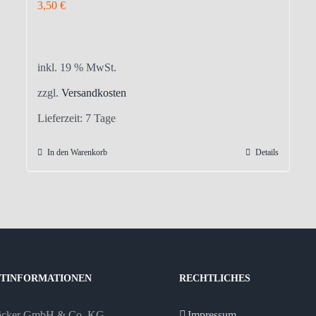
3,50
€
inkl. 19 % MwSt.
zzgl.
Versandkosten
Lieferzeit:
7 Tage
In den Warenkorb
Details
TINFORMATIONEN
RECHTLICHES
äcker GmbH & Co. KG
Impressum