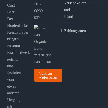
Versandkosten
DE-
Craft-
und
ÖKO
Beer?
Pfand
037
Der
Hopfenhäcker
Zahlungsarten
Kreativbrauer
bringt’s
zusammen.
Brauhandwerk
gelernt
und
fasziniert
Vertrag
widerrufen
vom
etwas
anderen
Umgang
mit