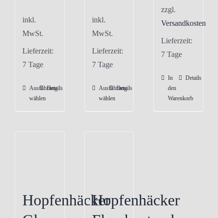
zzgl.
inkl.
inkl.
Versandkosten
MwSt.
MwSt.
Lieferzeit:
Lieferzeit:
Lieferzeit:
7 Tage
7 Tage
7 Tage
In
Details
Ausführung
Details
Ausführung
Details
den
Dieses
Dieses
wählen
wählen
Warenkorb
Produkt
Produkt
weist
weist
mehrere
mehrere
Varianten
Varianten
auf.
auf.
Die
Die
Optionen
Optionen
Hopfenhäcker
Hopfenhäcker
können
können
auf
auf