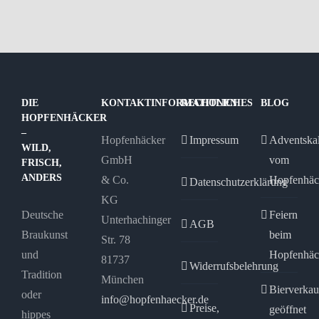
DIE
KONTAKTINFORMATIONEN
RECHTLICHES
BLOG
HOPFENHÄCKER
–
Hopfenhäcker
Impressum
Adventska
WILD,
GmbH
vom
FRISCH,
ANDERS
& Co.
Hopfenhäc
Datenschutzerklärung
KG
Deutsche
Feiern
Unterhachinger
AGB
Braukunst
beim
Str. 78
und
Hopfenhäc
81737
Widerrufsbelehrung
Tradition
München
Bierverkau
oder
info@hopfenhaecker.de
Preise,
geöffnet
hippes