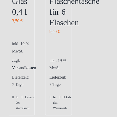
Glas
Flaschentasche
der
der
0,4 l
für 6
Produktseite
Produktseite
gewählt
gewählt
Flaschen
3,50
€
werden
werden
9,50
€
inkl. 19 %
MwSt.
zzgl.
inkl. 19 %
Versandkosten
MwSt.
Lieferzeit:
Lieferzeit:
7 Tage
7 Tage
In
Details
In
Details
den
den
Warenkorb
Warenkorb