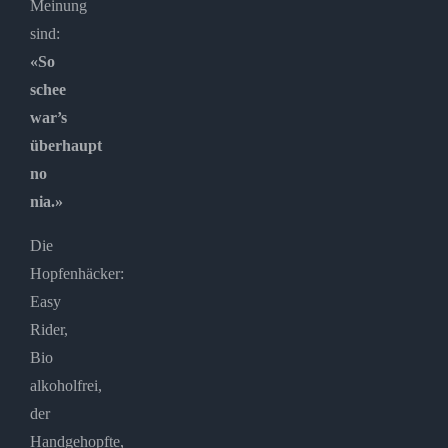
Meinung
sind:
«So
schee
war’s
überhaupt
no
nia.»
Die
Hopfenhäcker:
Easy
Rider,
Bio
alkoholfrei,
der
Handgehopfte,