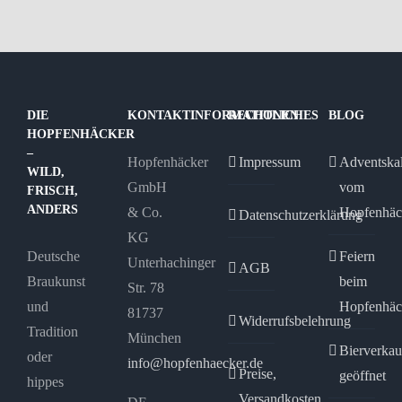
mehrere
mehrere
Varianten
Varianten
auf.
auf.
Die
Die
Optionen
Optionen
DIE
KONTAKTINFORMATIONEN
RECHTLICHES
BLOG
HOPFENHÄCKER
können
können
–
Hopfenhäcker
Impressum
Adventska
auf
auf
WILD,
GmbH
vom
der
der
FRISCH,
ANDERS
& Co.
Hopfenhäc
Produktseite
Produktseite
Datenschutzerklärung
KG
gewählt
gewählt
Deutsche
Feiern
Unterhachinger
werden
werden
AGB
Braukunst
beim
Str. 78
und
Hopfenhäc
81737
Widerrufsbelehrung
Tradition
München
Bierverkau
oder
info@hopfenhaecker.de
Preise,
geöffnet
hippes
Versandkosten