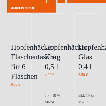
Standardsortierung
Hopfenhäcker
Hopfenhäcker
Hopfenh
Flaschentasche
Krug
Glas
für 6
0,5 l
0,4 l
Flaschen
4,90
€
3,50
€
9,50
€
inkl. 19 %
inkl. 19 %
MwSt.
MwSt.