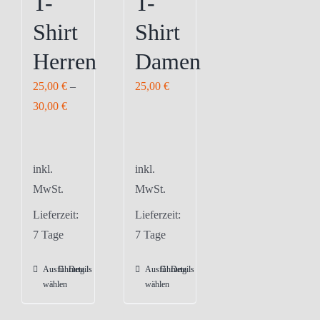
T-
T-
Shirt
Shirt
Herren
Damen
25,00
€
–
25,00
€
30,00
€
inkl.
inkl.
MwSt.
MwSt.
Lieferzeit:
Lieferzeit:
7 Tage
7 Tage
Ausführung
Details
Ausführung
Details
Dieses
Dieses
wählen
wählen
Produkt
Produkt
weist
weist