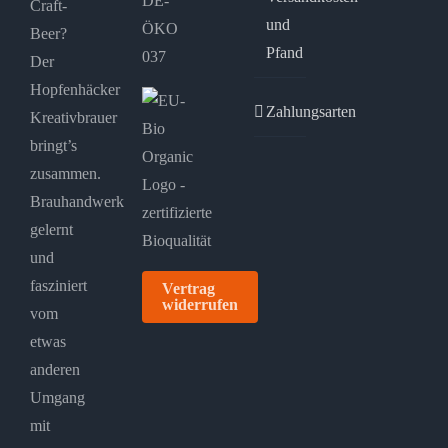
DE-
Craft-
und
ÖKO
Beer?
Pfand
037
Der
Hopfenhäcker
Zahlungsarten
Kreativbrauer
bringt’s
zusammen.
Brauhandwerk
gelernt
und
fasziniert
Vertrag
widerrufen
vom
etwas
anderen
Umgang
mit