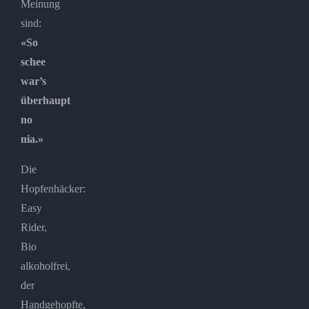
Meinung
sind:
«So
schee
war’s
überhaupt
no
nia.»
Die
Hopfenhäcker:
Easy
Rider,
Bio
alkoholfrei,
der
Handgehopfte,