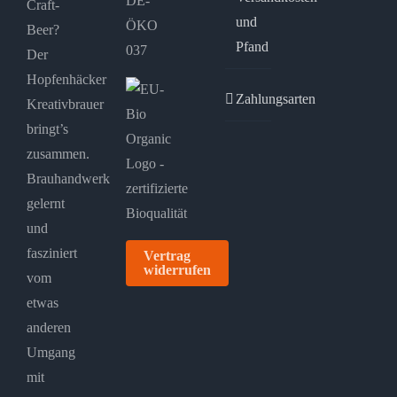
DE-
Craft-
und
ÖKO
Beer?
Pfand
037
Der
Hopfenhäcker
Zahlungsarten
Kreativbrauer
bringt’s
zusammen.
Brauhandwerk
gelernt
und
fasziniert
Vertrag
widerrufen
vom
etwas
anderen
Umgang
mit