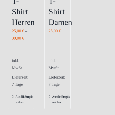
T-
T-
Shirt
Shirt
Herren
Damen
25,00
€
–
25,00
€
30,00
€
inkl.
inkl.
MwSt.
MwSt.
Lieferzeit:
Lieferzeit:
7 Tage
7 Tage
Ausführung
Details
Ausführung
Details
Dieses
Dieses
wählen
wählen
Produkt
Produkt
weist
weist