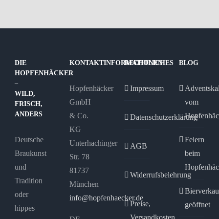
mehrere
mehrere
Varianten
Varianten
auf.
auf.
Die
Die
Optionen
Optionen
DIE
KONTAKTINFORMATIONEN
RECHTLICHES
BLOG
HOPFENHÄCKER
können
können
–
Hopfenhäcker
Impressum
Adventska
auf
auf
WILD,
GmbH
vom
der
der
FRISCH,
ANDERS
& Co.
Hopfenhäc
Produktseite
Produktseite
Datenschutzerklärung
KG
gewählt
gewählt
Deutsche
Feiern
Unterhachinger
werden
werden
AGB
Braukunst
beim
Str. 78
und
Hopfenhäc
81737
Widerrufsbelehrung
Tradition
München
Bierverkau
oder
info@hopfenhaecker.de
Preise,
geöffnet
hippes
Versandkosten