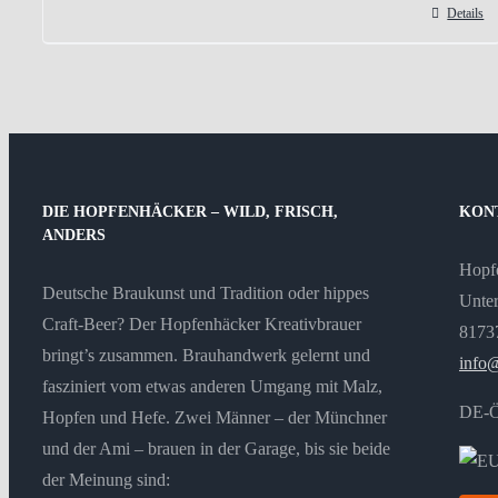
Details
Dieses
Produkt
weist
mehrere
Varianten
auf.
Die
DIE HOPFENHÄCKER – WILD, FRISCH,
KON
Optionen
ANDERS
können
Hopf
Deutsche Braukunst und Tradition oder hippes
auf
Unter
Craft-Beer? Der Hopfenhäcker Kreativbrauer
der
8173
bringt’s zusammen. Brauhandwerk gelernt und
Produktseite
info
fasziniert vom etwas anderen Umgang mit Malz,
gewählt
DE-
Hopfen und Hefe. Zwei Männer – der Münchner
werden
und der Ami – brauen in der Garage, bis sie beide
der Meinung sind: