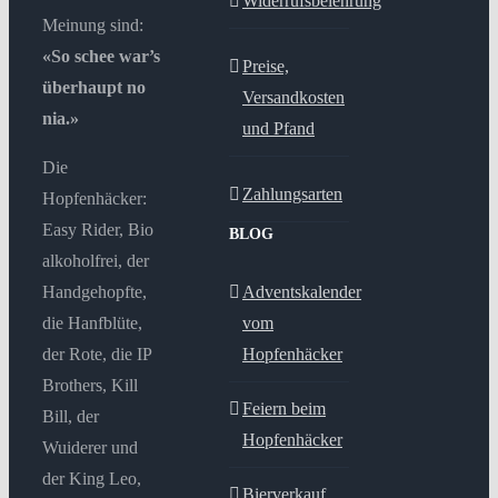
Widerrufsbelehrung
Meinung sind:
«So schee war’s
Preise,
überhaupt no
Versandkosten
nia.»
und Pfand
Die
Zahlungsarten
Hopfenhäcker:
Easy Rider, Bio
BLOG
alkoholfrei, der
Handgehopfte,
Adventskalender
die Hanfblüte,
vom
der Rote, die IP
Hopfenhäcker
Brothers, Kill
Feiern beim
Bill, der
Hopfenhäcker
Wuiderer und
der King Leo,
Bierverkauf