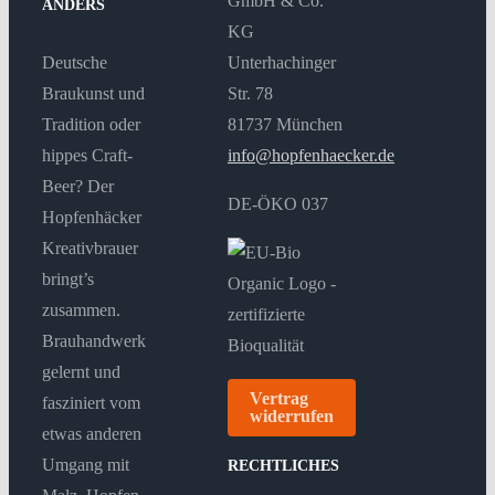
GmbH & Co.
ANDERS
KG
Deutsche
Unterhachinger
Braukunst und
Str. 78
Tradition oder
81737 München
hippes Craft-
info@hopfenhaecker.de
Beer? Der
DE-ÖKO 037
Hopfenhäcker
Kreativbrauer
bringt’s
zusammen.
Brauhandwerk
gelernt und
Vertrag
fasziniert vom
widerrufen
etwas anderen
Umgang mit
RECHTLICHES