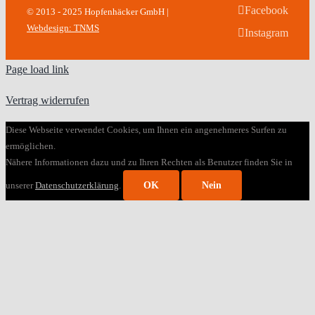
Facebook
© 2013 - 2025 Hopfenhäcker GmbH |
Webdesign: TNMS
Instagram
Page load link
Vertrag widerrufen
Diese Webseite verwendet Cookies, um Ihnen ein angenehmeres Surfen zu
ermöglichen.
Nähere Informationen dazu und zu Ihren Rechten als Benutzer finden Sie in
unserer
Datenschutzerklärung
.
OK
Nein