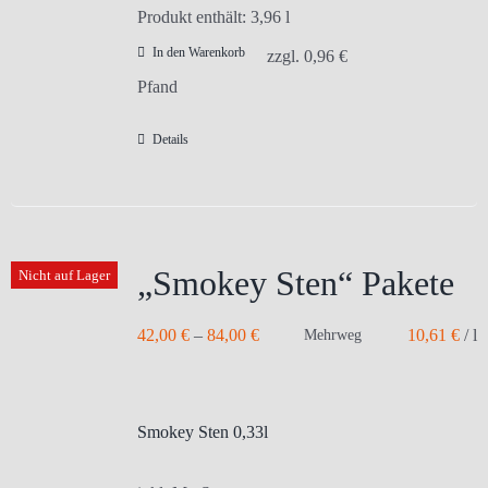
Produkt enthält: 3,96
l
In den Warenkorb
zzgl.
0,96
€
Pfand
Details
„Smokey Sten“ Pakete
Nicht auf Lager
42,00
€
–
84,00
€
10,61
€
/
l
Mehrweg
Smokey Sten 0,33l