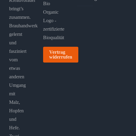
Kreativbrauer
bringt’s
zusammen.
Brauhandwerk
gelernt
und
fasziniert
Vertrag
widerrufen
vom
etwas
anderen
Umgang
mit
Malz,
Hopfen
und
Hefe.