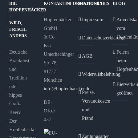
DIE
KONTAKTINFORMATIONEN
RECHTLICHES
BLOG
HOPFENHÄCKER
–
Hopfenhäcker
Impressum
Adventska
WILD,
GmbH
vom
FRISCH,
ANDERS
& Co.
Hopfenhäc
Datenschutzerklärung
KG
Deutsche
Feiern
Unterhachinger
AGB
Braukunst
beim
Str. 78
und
Hopfenhäc
81737
Widerrufsbelehrung
Tradition
München
Bierverkau
oder
info@hopfenhaecker.de
Preise,
geöffnet
hippes
Versandkosten
DE-
Craft-
und
ÖKO
Beer?
Pfand
037
Der
Hopfenhäcker
Zahlungsarten