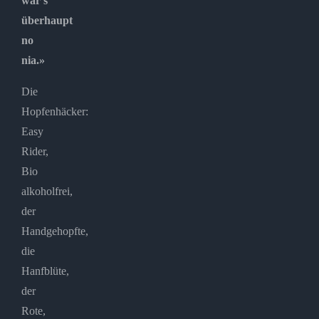
war’s
überhaupt
no
nia.»
Die
Hopfenhäcker:
Easy
Rider,
Bio
alkoholfrei,
der
Handgehopfte,
die
Hanfblüte,
der
Rote,