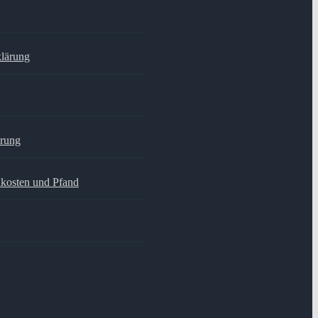
klärung
hrung
dkosten und Pfand