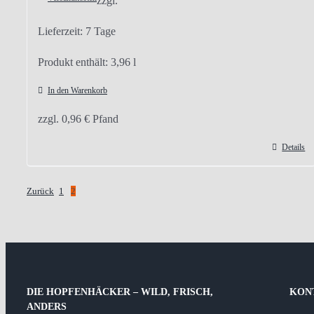
zzgl.
Lieferzeit:
7 Tage
Produkt enthält: 3,96
l
In den Warenkorb
zzgl.
0,96
€
Pfand
Details
Zurück
1
2
DIE HOPFENHÄCKER – WILD, FRISCH,
KON
ANDERS