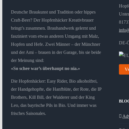
Hopf
Deutsche Braukunst und Tradition oder hippes
Unter
Craft-Beer? Der Hopfenhäcker Kreativbrauer
8173
bringt’s zusammen. Brauhandwerk gelernt und
info
fasziniert vom etwas anderen Umgang mit Malz,
DE-
Hopfen und Hefe. Zwei Männer – der Münchner
und der Ami – brauen in der Garage, bis sie beide
der Meinung sind:
«So schee war’s überhaupt no nia.»
Ve
Die Hopfenhäcker: Easy Rider, Bio alkoholfrei,
der Handgehopfte, die Hanfblüte, der Rote, die IP
Brothers, Kill Bill, der Wuiderer und der King
BLO
Leo, das bayrische Pils in Bio. Und immer was
frisches Saisonales.
Adv