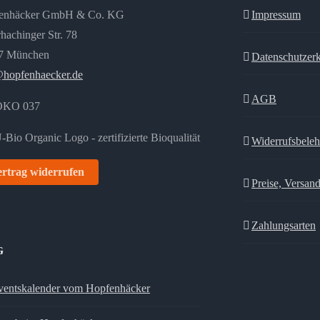
enhäcker GmbH & Co. KG
Impressum
hachinger Str. 78
7 München
Datenschutzer
@hopfenhaecker.de
AGB
ÖKO 037
Widerrufsbele
rtrag widerrufen
Preise, Versan
Zahlungsarten
G
entskalender vom Hopfenhäcker