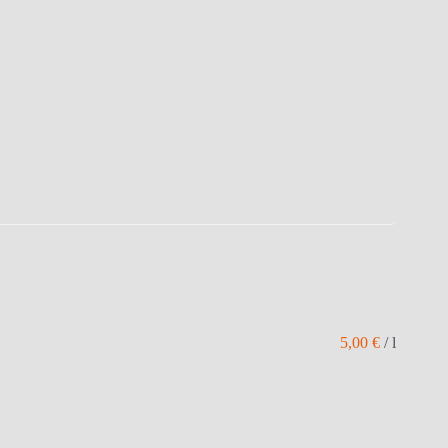
5,00
€
/
l