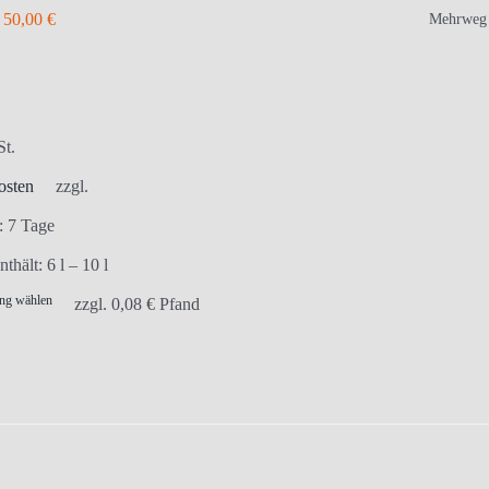
können
–
50,00
€
Mehrweg
auf
der
Produktseite
gewählt
St.
werden
osten
zzgl.
t:
7 Tage
nthält: 6
l
– 10
l
ng wählen
Dieses
zzgl.
0,08
€
Pfand
Produkt
weist
mehrere
Varianten
auf.
Die