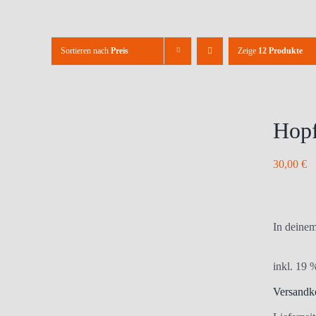
Sortieren nach
Preis
Zeige
12 Produkte
Hopf
30,00
€
In deinem
inkl. 19
Versandk