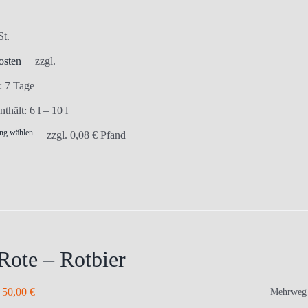
Produktseite
gewählt
St.
werden
osten
zzgl.
t:
7 Tage
nthält: 6
l
– 10
l
ng wählen
Dieses
zzgl.
0,08
€
Pfand
Produkt
weist
mehrere
Varianten
auf.
Die
Rote – Rotbier
Optionen
können
–
50,00
€
Mehrweg
auf