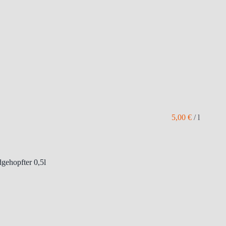
5,00
€
/
l
gehopfter 0,5l