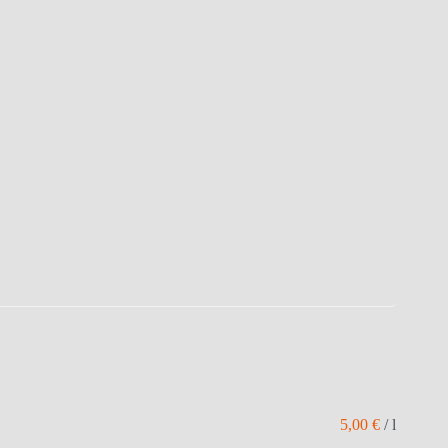
5,00
€
/
l