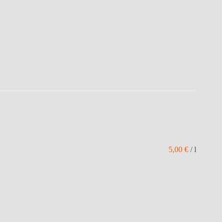
5,00
€
/
l