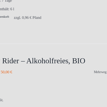
t:
7 Tage
nthält: 6
l
arenkorb
zzgl.
0,96
€
Pfand
 Rider – Alkoholfreies, BIO
–
50,00
€
Mehrweg
St.