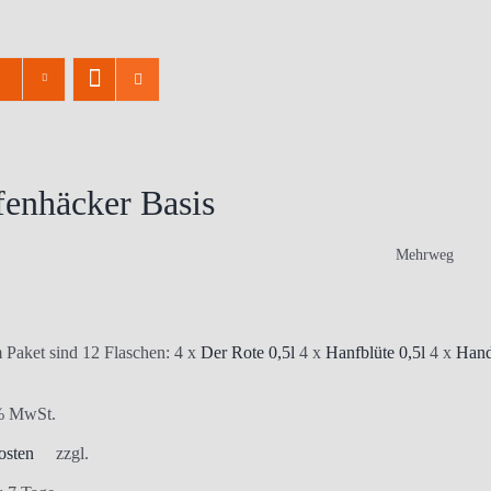
enhäcker Basis
Mehrweg
 Paket sind 12 Flaschen: 4 x
Der Rote 0,5l
4 x
Hanfblüte 0,5l
4 x
Hand
 % MwSt.
osten
zzgl.