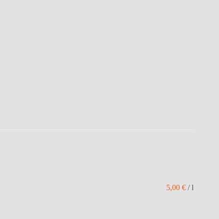
5,00
€
/
l