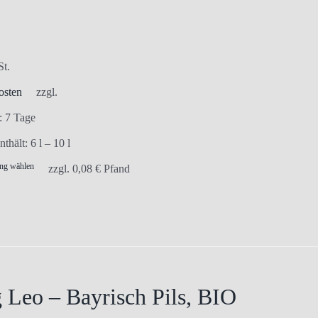
der
Produktseite
gewählt
St.
werden
osten
zzgl.
t:
7 Tage
nthält: 6
l
– 10
l
ng wählen
Dieses
zzgl.
0,08
€
Pfand
Produkt
weist
mehrere
Varianten
auf.
Die
 Leo – Bayrisch Pils, BIO
Optionen