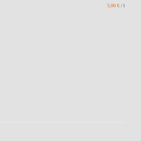
5,00
€
/
l