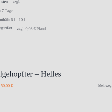
osten
zzgl.
t:
7 Tage
nthält: 6
l
– 10
l
ng wählen
Dieses
zzgl.
0,08
€
Pfand
Produkt
weist
mehrere
Varianten
auf.
Die
gehopfter – Helles
Optionen
können
–
50,00
€
Mehrweg
auf
der
Produktseite