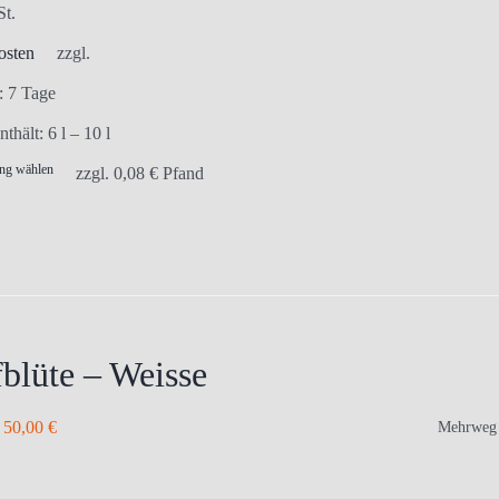
gewählt
St.
werden
osten
zzgl.
t:
7 Tage
nthält: 6
l
– 10
l
ng wählen
Dieses
zzgl.
0,08
€
Pfand
Produkt
weist
mehrere
Varianten
auf.
Die
blüte – Weisse
Optionen
können
–
50,00
€
Mehrweg
auf
der