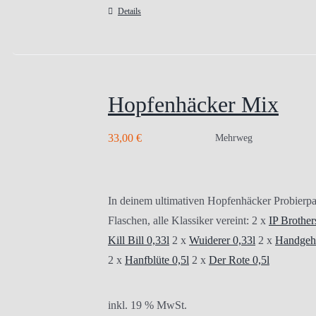
Details
Hopfenhäcker Mix
33,00
€
Mehrweg
In deinem ultimativen Hopfenhäcker Probierpa
Flaschen, alle Klassiker vereint: 2 x
IP Brother
Kill Bill 0,33l
2 x
Wuiderer 0,33l
2 x
Handgeho
2 x
Hanfblüte 0,5l
2 x
Der Rote 0,5l
inkl. 19 % MwSt.