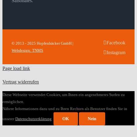
Saisonales.
Facebook
© 2013 - 2025 Hopfenhäcker GmbH |
Webdesign: TNMS
Instagram
Page load link
Vertrag widerrufen
Diese Webseite verwendet Cookies, um Ihnen ein angenehmeres Surfen zu
ermöglichen.
Nähere Informationen dazu und zu Ihren Rechten als Benutzer finden Sie in
unserer
Datenschutzerklärung
.
OK
Nein