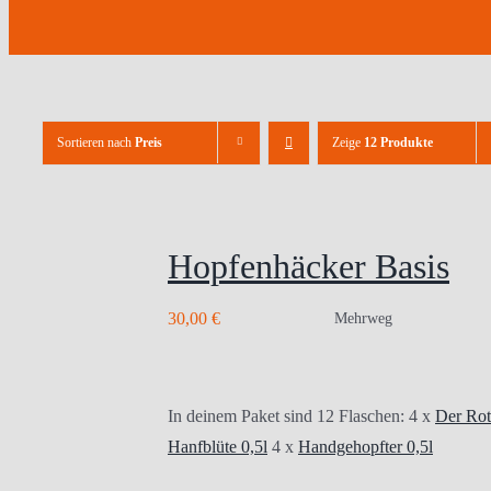
Sortieren nach
Preis
Zeige
12 Produkte
Hopfenhäcker Basis
30,00
€
Mehrweg
In deinem Paket sind 12 Flaschen: 4 x
Der Rot
Hanfblüte 0,5l
4 x
Handgehopfter 0,5l