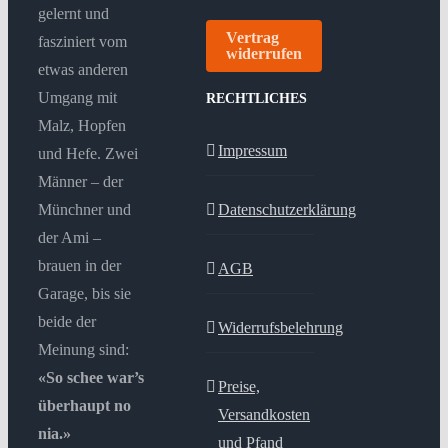
gelernt und
Vertrag
fasziniert vom
widerrufen
etwas anderen
Umgang mit
RECHTLICHES
Malz, Hopfen
Impressum
und Hefe. Zwei
Männer – der
Münchner und
Datenschutzerklärung
der Ami –
brauen in der
AGB
Garage, bis sie
beide der
Widerrufsbelehrung
Meinung sind:
«So schee war’s
Preise,
überhaupt no
Versandkosten
nia.»
und Pfand