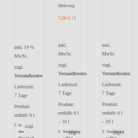
Mehrweg
5,00
€
/
l
inkl.
inkl.
inkl. 19 %
MwSt.
MwSt.
MwSt.
zzgl.
zzgl.
zzgl.
Versandkosten
Versandkosten
Versandkosten
Lieferzeit:
Lieferzeit:
Lieferzeit:
7 Tage
7 Tage
7 Tage
Produkt
Produkt
Produkt
enthält: 6
l
enthält: 6
l
enthält: 6
l
– 10
l
– 10
l
In
zzgl.
den
Ausführung
Ausführung
Dieses
Dieses
zzgl.
zzgl.