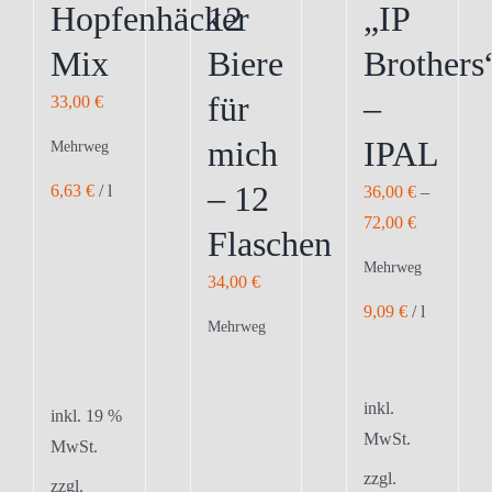
Hopfenhäcker
12
„IP
gewählt
gewählt
gewählt
Mix
Biere
Brothers
werden
werden
werden
für
–
33,00
€
mich
IPAL
Mehrweg
– 12
6,63
€
/
l
36,00
€
–
72,00
€
Flaschen
Mehrweg
34,00
€
9,09
€
/
l
Mehrweg
inkl.
inkl. 19 %
MwSt.
MwSt.
zzgl.
zzgl.