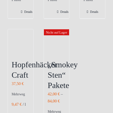
mehrere
mehrere
Varianten
Varianten
Details
Details
Details
auf.
auf.
Die
Die
Optionen
Optionen
Nicht auf Lager
können
können
auf
auf
der
der
Produktseite
Produktseite
Hopfenhäcker
„Smokey
gewählt
gewählt
Craft
Sten“
werden
werden
Pakete
37,50
€
42,00
€
–
Mehrweg
84,00
€
9,47
€
/
l
Mehrweg