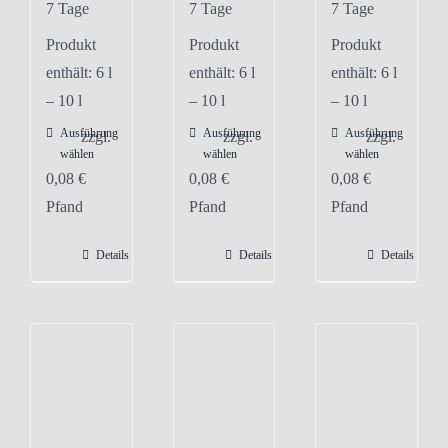
7 Tage
7 Tage
7 Tage
Produkt
Produkt
Produkt
enthält: 6
l
enthält: 6
l
enthält: 6
l
– 10
l
– 10
l
– 10
l
Ausführung
Ausführung
Ausführung
Dieses
Dieses
Dieses
zzgl.
zzgl.
zzgl.
wählen
wählen
wählen
Produkt
Produkt
Produkt
0,08
€
0,08
€
0,08
€
weist
weist
weist
Pfand
Pfand
Pfand
mehrere
mehrere
mehrere
Varianten
Varianten
Varianten
Details
Details
Details
auf.
auf.
auf.
Die
Die
Die
Optionen
Optionen
Optionen
können
können
können
auf
auf
auf
der
der
der
Produktseite
Produktseite
Produktseite