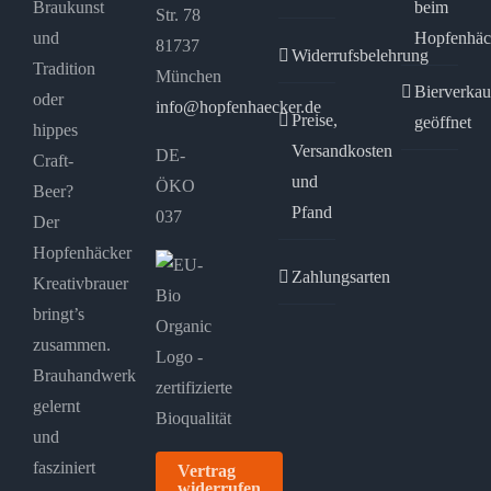
Braukunst
beim
Str. 78
und
Hopfenhäc
81737
Widerrufsbelehrung
Tradition
München
Bierverkau
oder
info@hopfenhaecker.de
Preise,
geöffnet
hippes
Versandkosten
DE-
Craft-
und
ÖKO
Beer?
Pfand
037
Der
Hopfenhäcker
Zahlungsarten
Kreativbrauer
bringt’s
zusammen.
Brauhandwerk
gelernt
und
fasziniert
Vertrag
widerrufen