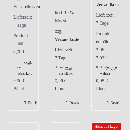
Versandkosten
Versandkosten
inkl. 19 %
Lieferzeit:
Lieferzeit:
MwSt.
7 Tage
7 Tage
zzgl.
Produkt
Produkt
Versandkosten
enthält:
enthält:
Lieferzeit:
3,96
l
–
4,98
l
7 Tage
7,92
l
In
zzgl.
den
Sorten
Ausführung
Dieses
zzgl.
zzgl.
Warenkorb
auswählen
wählen
Produkt
0,96
€
0,96
€
0,08
€
weist
Pfand
Pfand
Pfand
mehrere
Varianten
Details
Details
Details
auf.
Die
Optionen
Nicht auf Lager