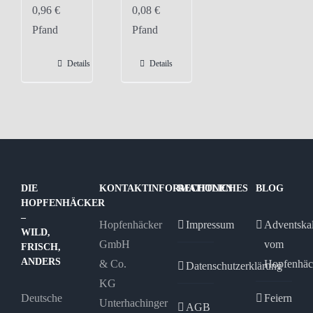
0,96
€
0,08
€
Pfand
Pfand
Details
Details
DIE
KONTAKTINFORMATIONEN
RECHTLICHES
BLOG
HOPFENHÄCKER
–
Hopfenhäcker
Impressum
Adventska
WILD,
GmbH
vom
FRISCH,
ANDERS
& Co.
Hopfenhäc
Datenschutzerklärung
KG
Deutsche
Feiern
Unterhachinger
AGB