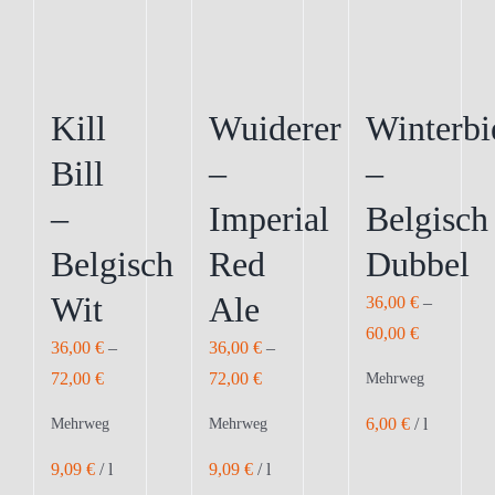
können
auf
der
Produktseite
Kill
Wuiderer
Winterbi
gewählt
Bill
–
–
werden
–
Imperial
Belgisch
Belgisch
Red
Dubbel
Wit
Ale
36,00
€
–
60,00
€
36,00
€
–
36,00
€
–
72,00
€
72,00
€
Mehrweg
6,00
€
/
l
Mehrweg
Mehrweg
9,09
€
/
l
9,09
€
/
l