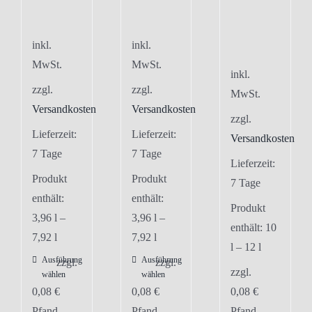
inkl.
inkl.
MwSt.
MwSt.
inkl.
zzgl.
zzgl.
MwSt.
Versandkosten
Versandkosten
zzgl.
Lieferzeit:
Lieferzeit:
Versandkosten
7 Tage
7 Tage
Lieferzeit:
Produkt
Produkt
7 Tage
enthält:
enthält:
Produkt
3,96
l
–
3,96
l
–
enthält: 10
7,92
l
7,92
l
l
– 12
l
Ausführung
Ausführung
Dieses
Dieses
zzgl.
zzgl.
zzgl.
wählen
wählen
Produkt
Produkt
0,08
€
0,08
€
0,08
€
weist
weist
Pfand
Pfand
Pfand