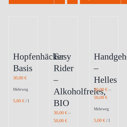
Hopfenhäcker
Easy
Handgeh
Basis
Rider
–
–
Helles
30,00
€
Alkoholfreies,
30,00
€
–
Mehrweg
50,00
€
BIO
5,00
€
/
l
Mehrweg
30,00
€
–
5,00
€
/
l
50,00
€