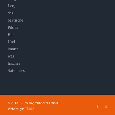
Leo,
das
bayrische
Pils in
Bio.
Und
immer
was
frisches
Saisonales.
© 2013 - 2025 Hopfenhäcker GmbH |
Faceboo
Inst
Webdesign: TNMS