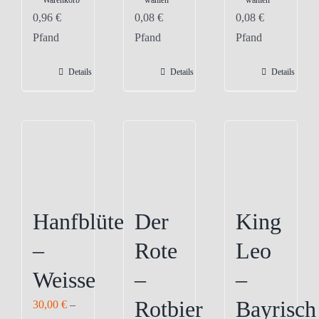
Warenkorb
wählen
wählen
Produkt
Produkt
0,96
€
0,08
€
0,08
€
weist
weist
Pfand
Pfand
Pfand
mehrere
mehrere
Varianten
Varianten
Details
Details
Details
auf.
auf.
Die
Die
Optionen
Optionen
können
können
auf
auf
der
der
Produktseite
Produktseite
Hanfblüte
Der
King
gewählt
gewählt
–
Rote
Leo
werden
werden
Weisse
–
–
Rotbier
Bayrisch
30,00
€
–