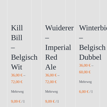
können
auf
der
Produktseite
Kill
Wuiderer
Winterbi
gewählt
Bill
–
–
werden
–
Imperial
Belgisch
Belgisch
Red
Dubbel
Wit
Ale
36,00
€
–
60,00
€
36,00
€
–
36,00
€
–
72,00
€
72,00
€
Mehrweg
6,00
€
/
l
Mehrweg
Mehrweg
9,09
€
/
l
9,09
€
/
l