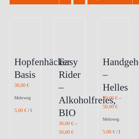
Hopfenhäcker
Easy
Handgeh
Basis
Rider
–
–
Helles
30,00
€
Alkoholfreies,
30,00
€
–
Mehrweg
50,00
€
BIO
5,00
€
/
l
Mehrweg
30,00
€
–
5,00
€
/
l
50,00
€