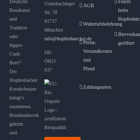
Deutsche
Feiern
Unterhachinger
AGB
Braukunst
beim
Str. 78
und
Hopfenhäc
81737
Widerrufsbelehrung
Tradition
München
Bierverkau
oder
info@hopfenhaecker.de
Preise,
geöffnet
hippes
Versandkosten
DE-
Craft-
und
ÖKO
Beer?
Pfand
037
Der
Hopfenhäcker
Zahlungsarten
Kreativbrauer
bringt’s
zusammen.
Brauhandwerk
gelernt
und