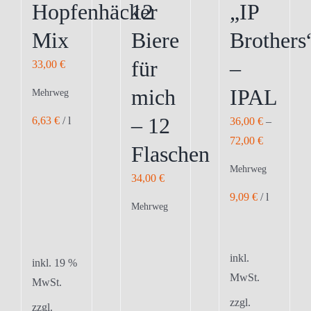
Hopfenhäcker
12
„IP
gewählt
gewählt
gewählt
Mix
Biere
Brothers
werden
werden
werden
für
–
33,00
€
mich
IPAL
Mehrweg
– 12
6,63
€
/
l
36,00
€
–
72,00
€
Flaschen
Mehrweg
34,00
€
9,09
€
/
l
Mehrweg
inkl.
inkl. 19 %
MwSt.
MwSt.
zzgl.
zzgl.