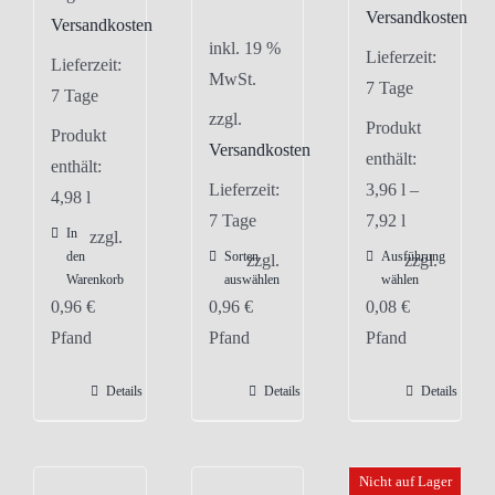
Versandkosten
Versandkosten
inkl. 19 %
Lieferzeit:
Lieferzeit:
MwSt.
7 Tage
7 Tage
zzgl.
Produkt
Produkt
Versandkosten
enthält:
enthält:
Lieferzeit:
3,96
l
–
4,98
l
7 Tage
7,92
l
In
zzgl.
den
Sorten
Ausführung
Dieses
zzgl.
zzgl.
Warenkorb
auswählen
wählen
Produkt
0,96
€
0,96
€
0,08
€
weist
Pfand
Pfand
Pfand
mehrere
Varianten
Details
Details
Details
auf.
Die
Optionen
Nicht auf Lager