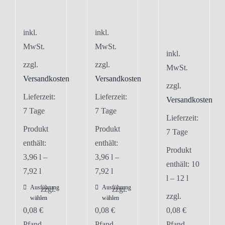
inkl.
inkl.
MwSt.
MwSt.
inkl.
zzgl.
zzgl.
MwSt.
Versandkosten
Versandkosten
zzgl.
Lieferzeit:
Lieferzeit:
Versandkosten
7 Tage
7 Tage
Lieferzeit:
Produkt
Produkt
7 Tage
enthält:
enthält:
Produkt
3,96
l
–
3,96
l
–
enthält: 10
7,92
l
7,92
l
l
– 12
l
Ausführung
Ausführung
Dieses
Dieses
zzgl.
zzgl.
zzgl.
wählen
wählen
Produkt
Produkt
0,08
€
0,08
€
0,08
€
weist
weist
Pfand
Pfand
Pfand