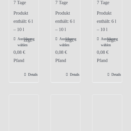
7 Tage
7 Tage
7 Tage
Produkt
Produkt
Produkt
enthält: 6
l
enthält: 6
l
enthält: 6
l
– 10
l
– 10
l
– 10
l
Ausführung
Ausführung
Ausführung
Dieses
Dieses
Dieses
zzgl.
zzgl.
zzgl.
wählen
wählen
wählen
Produkt
Produkt
Produkt
0,08
€
0,08
€
0,08
€
weist
weist
weist
Pfand
Pfand
Pfand
mehrere
mehrere
mehrere
Varianten
Varianten
Varianten
Details
Details
Details
auf.
auf.
auf.
Die
Die
Die
Optionen
Optionen
Optionen
können
können
können
auf
auf
auf
der
der
der
Produktseite
Produktseite
Produktseite