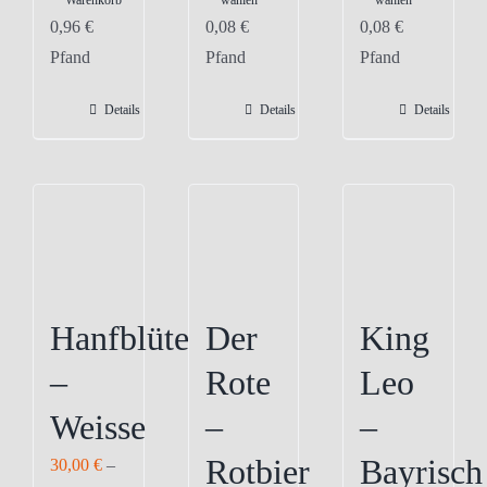
Warenkorb
wählen
wählen
Produkt
Produkt
0,96
€
0,08
€
0,08
€
weist
weist
Pfand
Pfand
Pfand
mehrere
mehrere
Varianten
Varianten
Details
Details
Details
auf.
auf.
Die
Die
Optionen
Optionen
können
können
auf
auf
der
der
Produktseite
Produktseite
Hanfblüte
Der
King
gewählt
gewählt
–
Rote
Leo
werden
werden
Weisse
–
–
Rotbier
Bayrisch
30,00
€
–