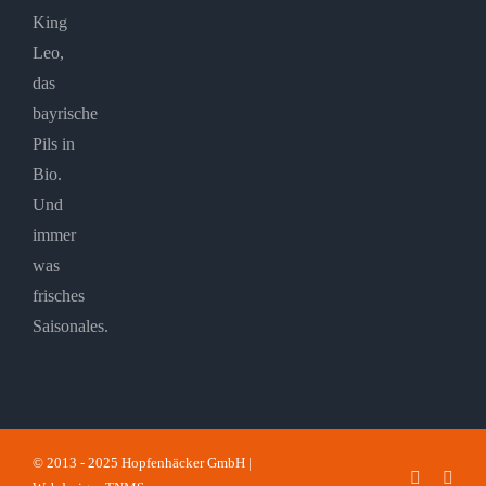
King
Leo,
das
bayrische
Pils in
Bio.
Und
immer
was
frisches
Saisonales.
© 2013 - 2025 Hopfenhäcker GmbH |
Faceboo
Inst