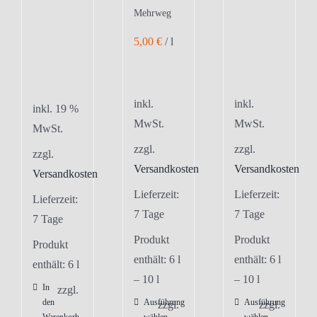
Mehrweg
5,00
€
/
l
inkl.
inkl.
inkl. 19 %
MwSt.
MwSt.
MwSt.
zzgl.
zzgl.
zzgl.
Versandkosten
Versandkosten
Versandkosten
Lieferzeit:
Lieferzeit:
Lieferzeit:
7 Tage
7 Tage
7 Tage
Produkt
Produkt
Produkt
enthält: 6
l
enthält: 6
l
enthält: 6
l
– 10
l
– 10
l
In
zzgl.
den
Ausführung
Ausführung
Dieses
Dieses
zzgl.
zzgl.