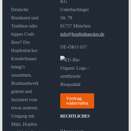
KG
Deutsche
Unterhachinger
Braukunst und
Str. 78
Tradition oder
81737 München
hippes Craft-
info@hopfenhaecker.de
Beer? Der
DE-ÖKO 037
Hopfenhäcker
Kreativbrauer
bringt’s
zusammen.
Brauhandwerk
gelernt und
Vertrag
fasziniert vom
widerrufen
etwas anderen
Umgang mit
RECHTLICHES
Malz, Hopfen