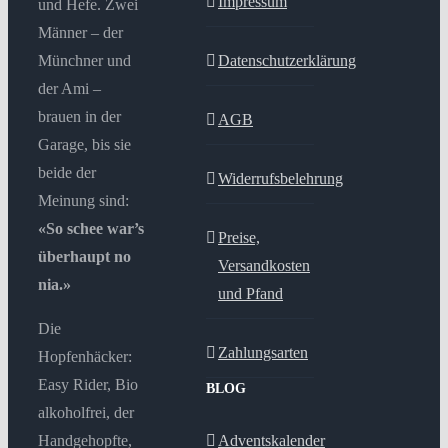
Impressum
und Hefe. Zwei
Männer – der
Münchner und
Datenschutzerklärung
der Ami –
brauen in der
AGB
Garage, bis sie
beide der
Widerrufsbelehrung
Meinung sind:
«So schee war’s
Preise,
überhaupt no
Versandkosten
nia.»
und Pfand
Die
Zahlungsarten
Hopfenhäcker:
Easy Rider, Bio
BLOG
alkoholfrei, der
Handgehopfte,
Adventskalender