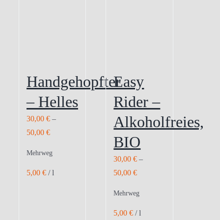
Handgehopfter
Easy
– Helles
Rider –
Alkoholfreies,
30,00
€
–
50,00
€
BIO
Mehrweg
30,00
€
–
5,00
€
/
l
50,00
€
Mehrweg
5,00
€
/
l