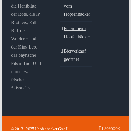
die Hanfblüte,
vom
der Rote, die IP
Hopfenhäcker
Brothers, Kill
Feiern beim
Bill, der
Hopfenhäcker
Wuiderer und
der King Leo,
Bierverkauf
das bayrische
geöffnet
Pils in Bio. Und
immer was
frisches
Saisonales.
Facebook
© 2013 - 2025 Hopfenhäcker GmbH |