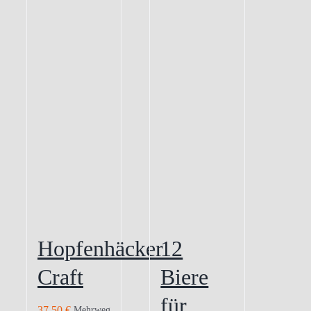
Hopfenhäcker
12
Craft
Biere
für
37,50
€
Mehrweg