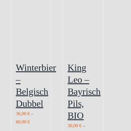
Winterbier
King
–
Leo –
Belgisch
Bayrisch
Dubbel
Pils,
BIO
36,00
€
–
60,00
€
30,00
€
–