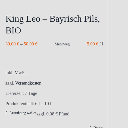
King Leo – Bayrisch Pils,
BIO
30,00
€
–
50,00
€
5,00
€
/
l
Mehrweg
inkl. MwSt.
zzgl.
Versandkosten
Lieferzeit:
7 Tage
Produkt enthält: 6
l
– 10
l
Ausführung wählen
Dieses
zzgl.
0,08
€
Pfand
Produkt
Details