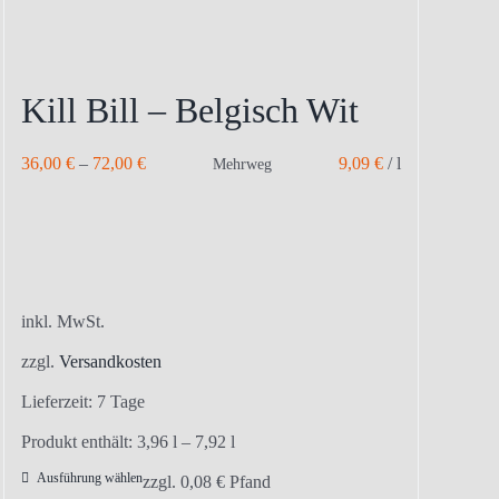
Kill Bill – Belgisch Wit
36,00
€
–
72,00
€
9,09
€
/
l
Mehrweg
inkl. MwSt.
zzgl.
Versandkosten
Lieferzeit:
7 Tage
Produkt enthält: 3,96
l
– 7,92
l
Ausführung wählen
Dieses
zzgl.
0,08
€
Pfand