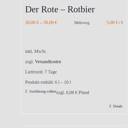
Der Rote – Rotbier
30,00
€
–
50,00
€
5,00
€
/
l
Mehrweg
inkl. MwSt.
zzgl.
Versandkosten
Lieferzeit:
7 Tage
Produkt enthält: 6
l
– 10
l
Ausführung wählen
Dieses
zzgl.
0,08
€
Pfand
Produkt
Details
weist
mehrere
Varianten