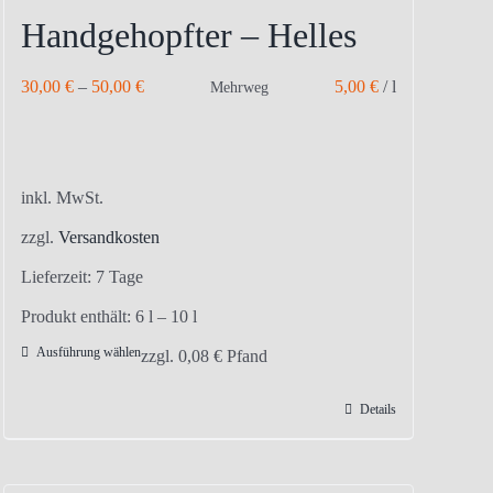
Handgehopfter – Helles
30,00
€
–
50,00
€
5,00
€
/
l
Mehrweg
inkl. MwSt.
zzgl.
Versandkosten
Lieferzeit:
7 Tage
Produkt enthält: 6
l
– 10
l
Ausführung wählen
Dieses
zzgl.
0,08
€
Pfand
Produkt
Details
weist
mehrere
Varianten