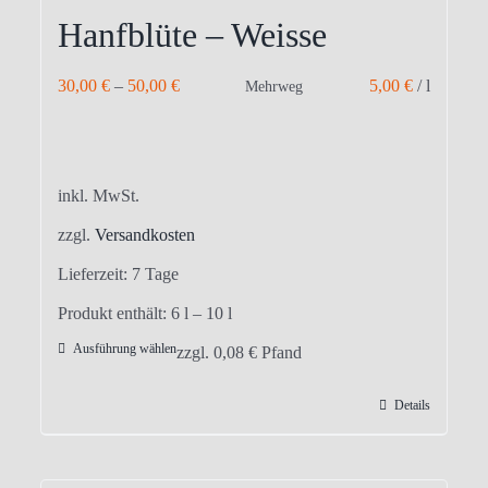
Hanfblüte – Weisse
30,00
€
–
50,00
€
5,00
€
/
l
Mehrweg
inkl. MwSt.
zzgl.
Versandkosten
Lieferzeit:
7 Tage
Produkt enthält: 6
l
– 10
l
Ausführung wählen
Dieses
zzgl.
0,08
€
Pfand
Produkt
Details
weist
mehrere
Varianten