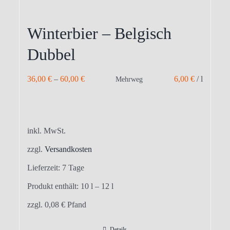
Winterbier – Belgisch
Dubbel
36,00
€
–
60,00
€
6,00
€
/
l
Mehrweg
inkl. MwSt.
zzgl.
Versandkosten
Lieferzeit:
7 Tage
Produkt enthält: 10
l
– 12
l
zzgl.
0,08
€
Pfand
Details