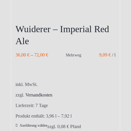
Wuiderer – Imperial Red
Ale
36,00
€
–
72,00
€
9,09
€
/
l
Mehrweg
inkl. MwSt.
zzgl.
Versandkosten
Lieferzeit:
7 Tage
Produkt enthält: 3,96
l
– 7,92
l
Ausführung wählen
Dieses
zzgl.
0,08
€
Pfand