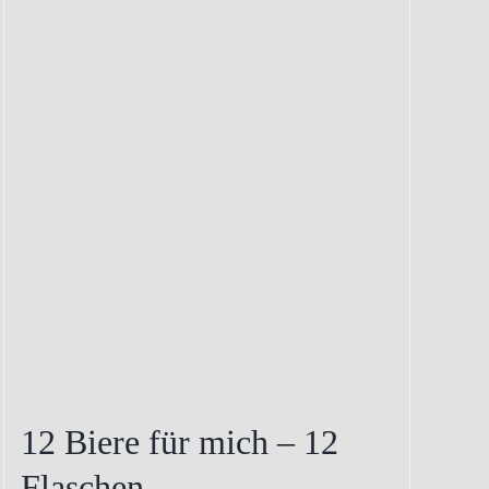
auf.
Die
Optionen
können
auf
der
Produktseite
gewählt
werden
12 Biere für mich – 12
Flaschen