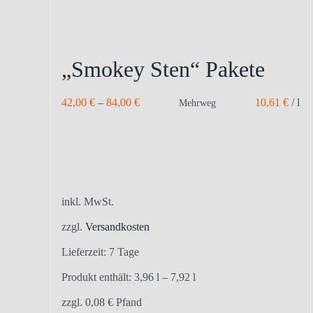
„Smokey Sten“ Pakete
42,00
€
–
84,00
€
10,61
€
/
l
Mehrweg
inkl. MwSt.
zzgl.
Versandkosten
Lieferzeit:
7 Tage
Produkt enthält: 3,96
l
– 7,92
l
zzgl.
0,08
€
Pfand