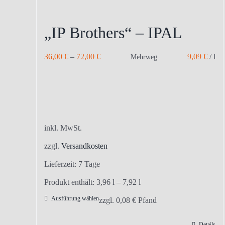
„IP Brothers“ – IPAL
36,00
€
–
72,00
€
9,09
€
/
l
Mehrweg
inkl. MwSt.
zzgl.
Versandkosten
Lieferzeit:
7 Tage
Produkt enthält: 3,96
l
– 7,92
l
Ausführung wählen
Dieses
zzgl.
0,08
€
Pfand
Produkt
Details