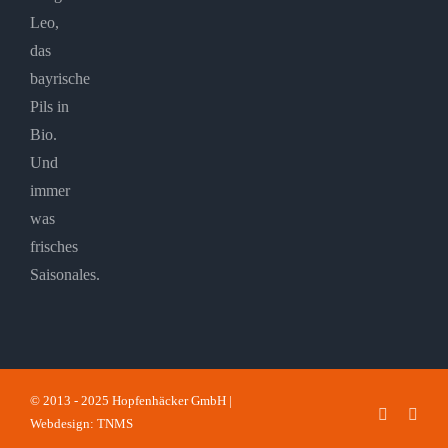
Leo,
das
bayrische
Pils in
Bio.
Und
immer
was
frisches
Saisonales.
© 2013 - 2025 Hopfenhäcker GmbH |
Faceboo
Inst
Webdesign: TNMS