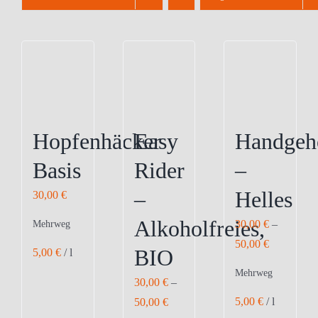
Hopfenhäcker
Easy
Handgeh
Basis
Rider
–
–
Helles
30,00
€
Alkoholfreies,
30,00
€
–
Mehrweg
50,00
€
BIO
5,00
€
/
l
Mehrweg
30,00
€
–
5,00
€
/
l
50,00
€