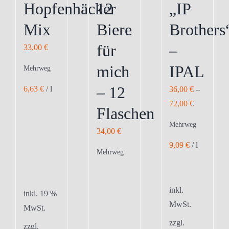
Hopfenhäcker
12
„IP
gewählt
gewählt
gewählt
Mix
Biere
Brothers
werden
werden
werden
für
–
33,00
€
mich
IPAL
Mehrweg
– 12
6,63
€
/
l
36,00
€
–
72,00
€
Flaschen
Mehrweg
34,00
€
9,09
€
/
l
Mehrweg
inkl.
inkl. 19 %
MwSt.
MwSt.
zzgl.
zzgl.