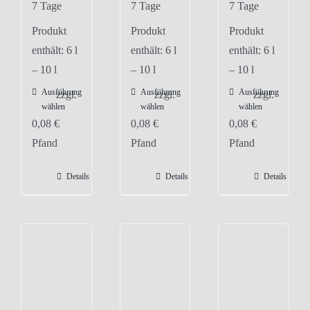
7 Tage
7 Tage
7 Tage
Produkt
Produkt
Produkt
enthält: 6
l
enthält: 6
l
enthält: 6
l
– 10
l
– 10
l
– 10
l
Ausführung
Ausführung
Ausführung
Dieses
Dieses
Dieses
zzgl.
zzgl.
zzgl.
wählen
wählen
wählen
Produkt
Produkt
Produkt
0,08
€
0,08
€
0,08
€
weist
weist
weist
Pfand
Pfand
Pfand
mehrere
mehrere
mehrere
Varianten
Varianten
Varianten
Details
Details
Details
auf.
auf.
auf.
Die
Die
Die
Optionen
Optionen
Optionen
können
können
können
auf
auf
auf
der
der
der
Produktseite
Produktseite
Produktseite