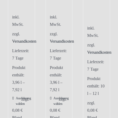
inkl.
inkl.
MwSt.
MwSt.
inkl.
zzgl.
zzgl.
MwSt.
Versandkosten
Versandkosten
zzgl.
Lieferzeit:
Lieferzeit:
Versandkosten
7 Tage
7 Tage
Lieferzeit:
Produkt
Produkt
7 Tage
enthält:
enthält:
Produkt
3,96
l
–
3,96
l
–
enthält: 10
7,92
l
7,92
l
l
– 12
l
Ausführung
Ausführung
Dieses
Dieses
zzgl.
zzgl.
zzgl.
wählen
wählen
Produkt
Produkt
0,08
€
0,08
€
0,08
€
weist
weist
Pfand
Pfand
Pfand