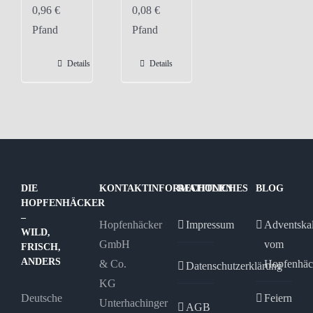
0,96
€
0,08
€
Pfand
Pfand
Details
Details
DIE
KONTAKTINFORMATIONEN
RECHTLICHES
BLOG
HOPFENHÄCKER
–
Hopfenhäcker
Impressum
Adventska
WILD,
GmbH
vom
FRISCH,
ANDERS
& Co.
Hopfenhäc
Datenschutzerklärung
KG
Deutsche
Feiern
Unterhachinger
AGB