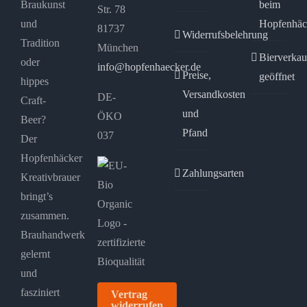
Braukunst
beim
Str. 78
und
Hopfenhäc
81737
Widerrufsbelehrung
Tradition
München
Bierverkau
oder
info@hopfenhaecker.de
Preise,
geöffnet
hippes
Versandkosten
DE-
Craft-
und
ÖKO
Beer?
Pfand
037
Der
Hopfenhäcker
Zahlungsarten
Kreativbrauer
bringt’s
zusammen.
Brauhandwerk
gelernt
und
fasziniert
Vertrag
widerrufen