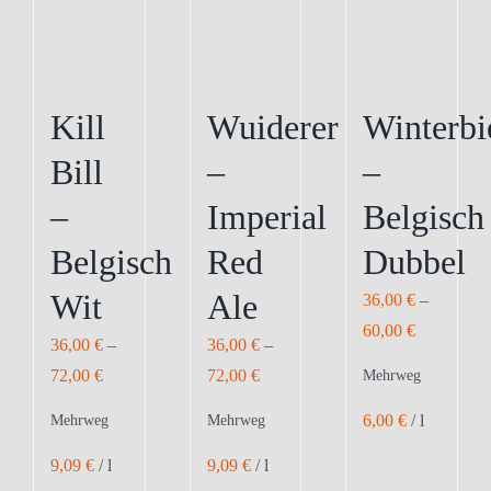
können
auf
der
Produktseite
Kill
Wuiderer
Winterbi
gewählt
Bill
–
–
werden
–
Imperial
Belgisch
Belgisch
Red
Dubbel
Wit
Ale
36,00
€
–
60,00
€
36,00
€
–
36,00
€
–
72,00
€
72,00
€
Mehrweg
6,00
€
/
l
Mehrweg
Mehrweg
9,09
€
/
l
9,09
€
/
l