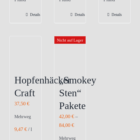
mehrere
mehrere
Varianten
Varianten
Details
Details
Details
auf.
auf.
Die
Die
Optionen
Optionen
Nicht auf Lager
können
können
auf
auf
der
der
Produktseite
Produktseite
Hopfenhäcker
„Smokey
gewählt
gewählt
Craft
Sten“
werden
werden
Pakete
37,50
€
42,00
€
–
Mehrweg
84,00
€
9,47
€
/
l
Mehrweg