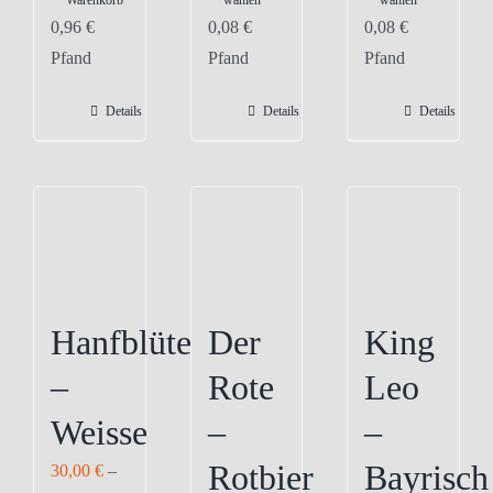
Warenkorb
wählen
wählen
Produkt
Produkt
0,96
€
0,08
€
0,08
€
weist
weist
Pfand
Pfand
Pfand
mehrere
mehrere
Varianten
Varianten
Details
Details
Details
auf.
auf.
Die
Die
Optionen
Optionen
können
können
auf
auf
der
der
Produktseite
Produktseite
Hanfblüte
Der
King
gewählt
gewählt
–
Rote
Leo
werden
werden
Weisse
–
–
Rotbier
Bayrisch
30,00
€
–