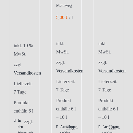
Mehrweg
5,00
€
/
l
inkl.
inkl.
inkl. 19 %
MwSt.
MwSt.
MwSt.
zzgl.
zzgl.
zzgl.
Versandkosten
Versandkosten
Versandkosten
Lieferzeit:
Lieferzeit:
Lieferzeit:
7 Tage
7 Tage
7 Tage
Produkt
Produkt
Produkt
enthält: 6
l
enthält: 6
l
enthält: 6
l
– 10
l
– 10
l
In
zzgl.
den
Ausführung
Ausführung
Dieses
Dieses
zzgl.
zzgl.