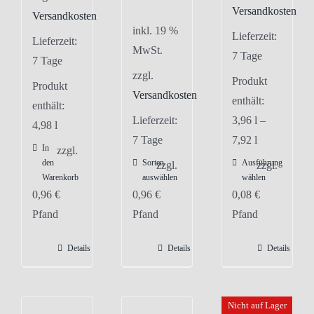
Versandkosten
Versandkosten
inkl. 19 %
Lieferzeit:
Lieferzeit:
MwSt.
7 Tage
7 Tage
zzgl.
Produkt
Produkt
Versandkosten
enthält:
enthält:
Lieferzeit:
3,96
l
–
4,98
l
7 Tage
7,92
l
In
zzgl.
den
Sorten
Ausführung
Dieses
zzgl.
zzgl.
Warenkorb
auswählen
wählen
Produkt
0,96
€
0,96
€
0,08
€
weist
Pfand
Pfand
Pfand
mehrere
Varianten
Details
Details
Details
auf.
Die
Optionen
Nicht auf Lager