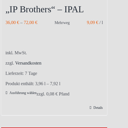
„IP Brothers“ – IPAL
36,00
€
–
72,00
€
9,09
€
/
l
Mehrweg
inkl. MwSt.
zzgl.
Versandkosten
Lieferzeit:
7 Tage
Produkt enthält: 3,96
l
– 7,92
l
Ausführung wählen
Dieses
zzgl.
0,08
€
Pfand
Produkt
Details
weist
mehrere
Varianten