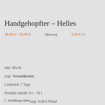
Handgehopfter – Helles
30,00
€
–
50,00
€
5,00
€
/
l
Mehrweg
inkl. MwSt.
zzgl.
Versandkosten
Lieferzeit:
7 Tage
Produkt enthält: 6
l
– 10
l
Ausführung wählen
Dieses
zzgl.
0,08
€
Pfand