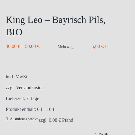
King Leo – Bayrisch Pils,
BIO
30,00
€
–
50,00
€
5,00
€
/
l
Mehrweg
inkl. MwSt.
zzgl.
Versandkosten
Lieferzeit:
7 Tage
Produkt enthält: 6
l
– 10
l
Ausführung wählen
Dieses
zzgl.
0,08
€
Pfand
Produkt
Details