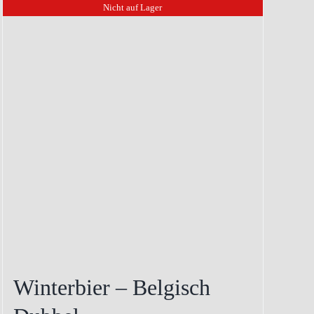
Nicht auf Lager
auf.
Die
Optionen
können
auf
der
Produktseite
gewählt
werden
Winterbier – Belgisch