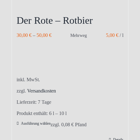
Der Rote – Rotbier
30,00
€
–
50,00
€
5,00
€
/
l
Mehrweg
inkl. MwSt.
zzgl.
Versandkosten
Lieferzeit:
7 Tage
Produkt enthält: 6
l
– 10
l
Ausführung wählen
Dieses
zzgl.
0,08
€
Pfand
Produkt
Details