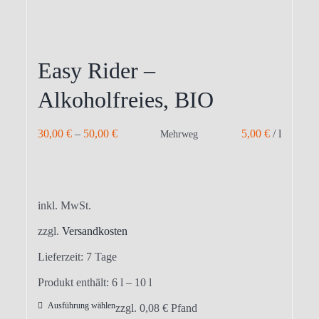
Easy Rider –
Alkoholfreies, BIO
30,00
€
–
50,00
€
5,00
€
/
l
Mehrweg
inkl. MwSt.
zzgl.
Versandkosten
Lieferzeit:
7 Tage
Produkt enthält: 6
l
– 10
l
Ausführung wählen
Dieses
zzgl.
0,08
€
Pfand