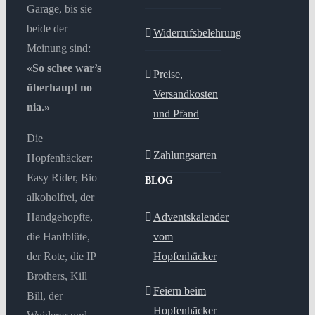
Garage, bis sie
beide der
Widerrufsbelehrung
Meinung sind:
«So schee war’s
Preise,
überhaupt no
Versandkosten
nia.»
und Pfand
Die
Zahlungsarten
Hopfenhäcker:
Easy Rider, Bio
BLOG
alkoholfrei, der
Handgehopfte,
Adventskalender
die Hanfblüte,
vom
der Rote, die IP
Hopfenhäcker
Brothers, Kill
Feiern beim
Bill, der
Hopfenhäcker