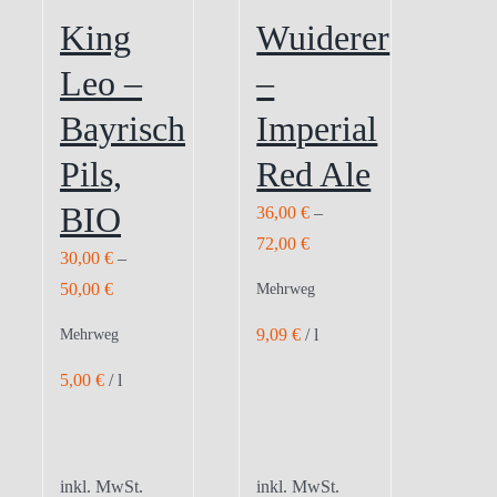
King
Wuiderer
Leo –
–
Bayrisch
Imperial
Pils,
Red Ale
BIO
36,00
€
–
72,00
€
30,00
€
–
50,00
€
Mehrweg
9,09
€
/
l
Mehrweg
5,00
€
/
l
inkl. MwSt.
inkl. MwSt.