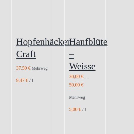
Hopfenhäcker
Hanfblüte
Craft
–
Weisse
37,50
€
Mehrweg
30,00
€
–
9,47
€
/
l
50,00
€
Mehrweg
5,00
€
/
l