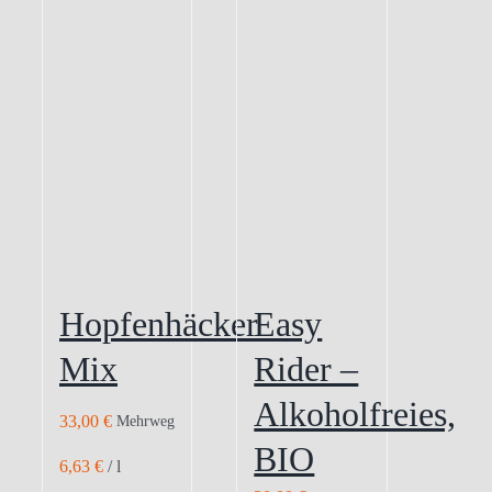
Hopfenhäcker
Easy
Mix
Rider –
Alkoholfreies,
33,00
€
Mehrweg
BIO
6,63
€
/
l