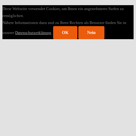
Diese Webseite verwendet Cookies, um Ihnen ein angenehmeres Surfen zu
ermöglichen.
Nähere Informationen dazu und zu Ihren Rechten als Benutzer finden Sie in
unserer
Datenschutzerklärung
.
OK
Nein