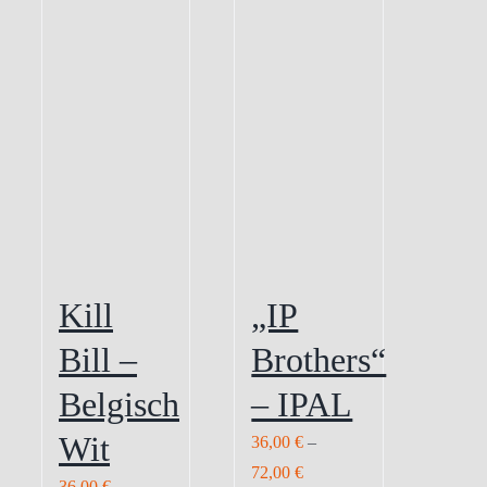
Kill
„IP
Bill –
Brothers“
Belgisch
– IPAL
Wit
36,00
€
–
72,00
€
36,00
€
–