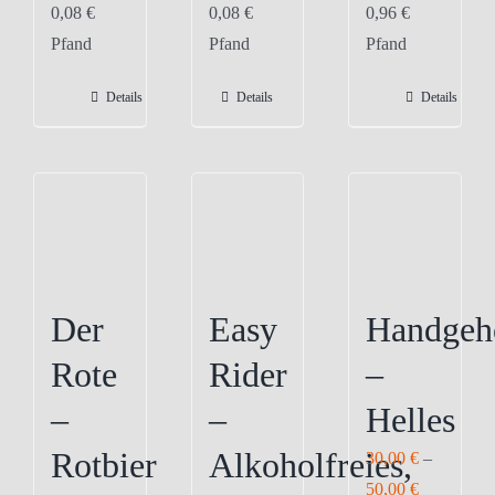
0,08
€
0,08
€
0,96
€
weist
Pfand
Pfand
Pfand
mehrere
Varianten
Details
Details
Details
auf.
Die
Optionen
können
auf
der
Produktseite
Der
Easy
Handgeh
gewählt
Rote
Rider
–
werden
–
–
Helles
Rotbier
Alkoholfreies,
30,00
€
–
50,00
€