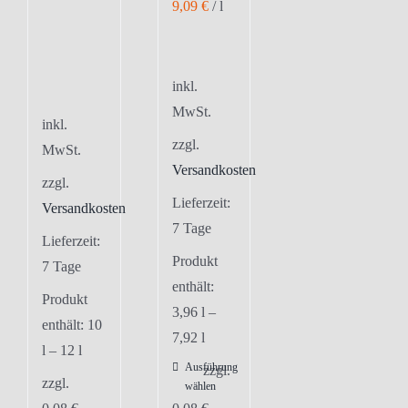
9,09
€
/
l
inkl.
MwSt.
inkl.
zzgl.
MwSt.
Versandkosten
zzgl.
Lieferzeit:
Versandkosten
7 Tage
Lieferzeit:
Produkt
7 Tage
enthält:
Produkt
3,96
l
–
enthält: 10
7,92
l
l
– 12
l
Ausführung
Dieses
zzgl.
zzgl.
wählen
Produkt