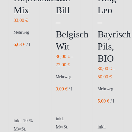
Mix
Bill
Leo
werden
–
–
33,00
€
Belgisch
Bayrisch
Mehrweg
Wit
Pils,
6,63
€
/
l
BIO
36,00
€
–
72,00
€
30,00
€
–
50,00
€
Mehrweg
9,09
€
/
l
Mehrweg
5,00
€
/
l
inkl.
inkl. 19 %
MwSt.
inkl.
MwSt.