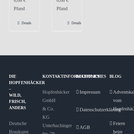
0,08
€
0,08
€
weist
Pfand
Pfand
mehrere
Varianten
Details
Details
auf.
Die
Optionen
können
auf
der
DIE
KONTAKTINFORMATIONEN
RECHTLICHES
BLOG
Produktseite
HOPFENHÄCKER
gewählt
–
Hopfenhäcker
Impressum
Adventska
WILD,
werden
GmbH
vom
FRISCH,
ANDERS
& Co.
Hopfenhäc
Datenschutzerklärung
KG
Deutsche
Feiern
Unterhachinger
AGB
Braukunst
beim
Str. 78