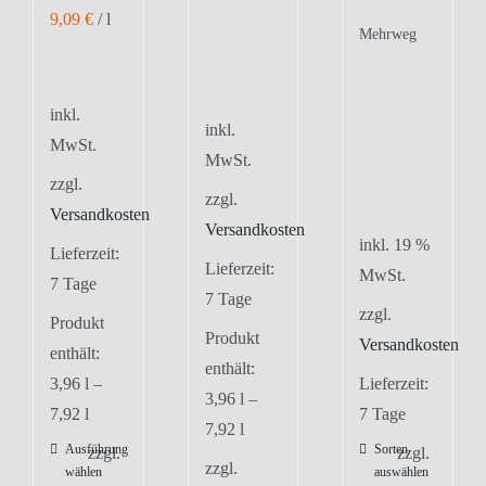
9,09
€
/
l
Mehrweg
inkl.
inkl.
MwSt.
MwSt.
zzgl.
zzgl.
Versandkosten
Versandkosten
inkl. 19 %
Lieferzeit:
Lieferzeit:
MwSt.
7 Tage
7 Tage
zzgl.
Produkt
Produkt
Versandkosten
enthält:
enthält:
3,96
l
–
Lieferzeit:
3,96
l
–
7,92
l
7 Tage
7,92
l
Ausführung
Sorten
Dieses
zzgl.
zzgl.
zzgl.
wählen
auswählen
Produkt