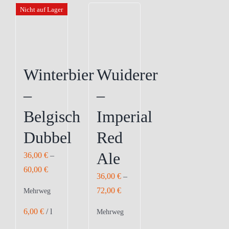
Optionen
Optionen
Nicht auf Lager
können
können
auf
auf
der
der
Produktseite
Produktseite
Winterbier
Wuiderer
gewählt
gewählt
–
–
werden
werden
Belgisch
Imperial
Dubbel
Red
Ale
36,00
€
–
60,00
€
36,00
€
–
72,00
€
Mehrweg
6,00
€
/
l
Mehrweg