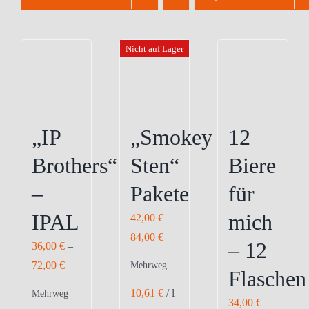
Nicht auf Lager
„IP
„Smokey
12
Brothers“
Sten“
Biere
–
Pakete
für
IPAL
mich
42,00
€
–
84,00
€
– 12
36,00
€
–
72,00
€
Mehrweg
Flaschen
10,61
€
/
l
Mehrweg
34,00
€