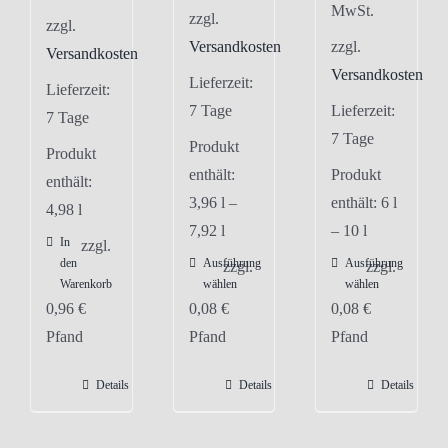
MwSt.
zzgl.
zzgl.
Versandkosten
zzgl.
Versandkosten
Versandkosten
Lieferzeit:
Lieferzeit:
7 Tage
Lieferzeit:
7 Tage
7 Tage
Produkt
Produkt
enthält:
Produkt
enthält:
3,96
l
–
enthält: 6
l
4,98
l
7,92
l
– 10
l
In
zzgl.
den
Ausführung
Ausführung
Dieses
Dieses
zzgl.
zzgl.
Warenkorb
wählen
wählen
Produkt
Produkt
0,96
€
0,08
€
0,08
€
weist
weist
Pfand
Pfand
Pfand
mehrere
mehrere
Varianten
Varianten
Details
Details
Details
auf.
auf.
Die
Die