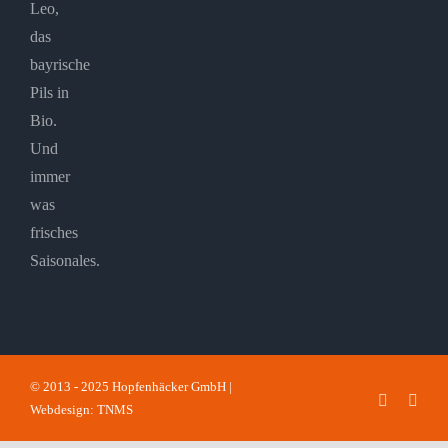
Leo,
das
bayrische
Pils in
Bio.
Und
immer
was
frisches
Saisonales.
© 2013 - 2025 Hopfenhäcker GmbH |
Faceboo
Inst
Webdesign: TNMS