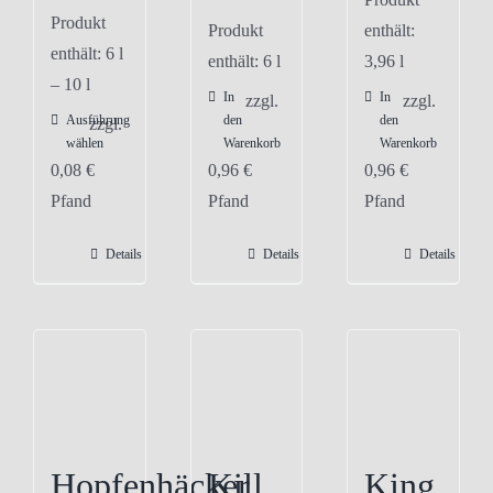
Produkt
Produkt
enthält:
enthält: 6
l
enthält: 6
l
3,96
l
– 10
l
In
In
zzgl.
zzgl.
Ausführung
den
den
Dieses
zzgl.
wählen
Warenkorb
Warenkorb
Produkt
0,08
€
0,96
€
0,96
€
weist
Pfand
Pfand
Pfand
mehrere
Varianten
Details
Details
Details
auf.
Die
Optionen
können
auf
der
Produktseite
Hopfenhäcker
Kill
King
gewählt