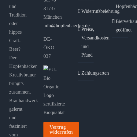
und
Hopfenhäc
81737
Widerrufsbelehrung
Tradition
München
Bierverkau
oder
info@hopfenhaecker.de
Preise,
geöffnet
hippes
Versandkosten
DE-
Craft-
und
ÖKO
Beer?
Pfand
037
Der
Hopfenhäcker
Zahlungsarten
Kreativbrauer
bringt’s
zusammen.
Brauhandwerk
gelernt
und
fasziniert
Vertrag
widerrufen
vom