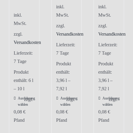
inkl.
inkl.
inkl.
MwSt.
MwSt.
MwSt.
zzgl.
zzgl.
zzgl.
Versandkosten
Versandkosten
Versandkosten
Lieferzeit:
Lieferzeit:
Lieferzeit:
7 Tage
7 Tage
7 Tage
Produkt
Produkt
Produkt
enthält:
enthält:
enthält: 6
l
3,96
l
–
3,96
l
–
– 10
l
7,92
l
7,92
l
Ausführung
Ausführung
Ausführung
Dieses
Dieses
Dieses
zzgl.
zzgl.
zzgl.
wählen
wählen
wählen
Produkt
Produkt
Produkt
0,08
€
0,08
€
0,08
€
weist
weist
weist
Pfand
Pfand
Pfand
mehrere
mehrere
mehrere
Varianten
Varianten
Varianten