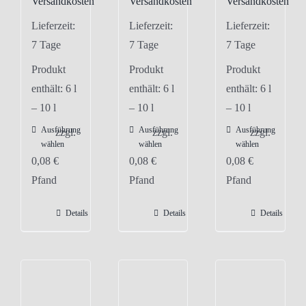
Versandkosten
Versandkosten
Versandkosten
Lieferzeit:
Lieferzeit:
Lieferzeit:
7 Tage
7 Tage
7 Tage
Produkt
Produkt
Produkt
enthält: 6
l
enthält: 6
l
enthält: 6
l
– 10
l
– 10
l
– 10
l
Ausführung
Ausführung
Ausführung
Dieses
Dieses
Dieses
zzgl.
zzgl.
zzgl.
wählen
wählen
wählen
Produkt
Produkt
Produkt
0,08
€
0,08
€
0,08
€
weist
weist
weist
Pfand
Pfand
Pfand
mehrere
mehrere
mehrere
Varianten
Varianten
Varianten
Details
Details
Details
auf.
auf.
auf.
Die
Die
Die
Optionen
Optionen
Optionen
können
können
können
auf
auf
auf