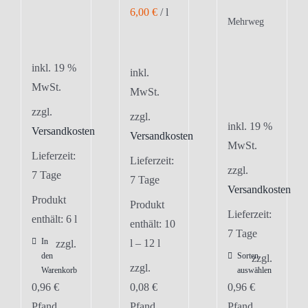
6,00
€
/
l
Mehrweg
inkl. 19 %
inkl.
MwSt.
MwSt.
zzgl.
zzgl.
inkl. 19 %
Versandkosten
Versandkosten
MwSt.
Lieferzeit:
Lieferzeit:
zzgl.
7 Tage
7 Tage
Versandkosten
Produkt
Produkt
Lieferzeit:
enthält: 6
l
enthält: 10
7 Tage
In
l
– 12
l
zzgl.
den
Sorten
zzgl.
zzgl.
Warenkorb
auswählen
0,96
€
0,08
€
0,96
€
Pfand
Pfand
Pfand