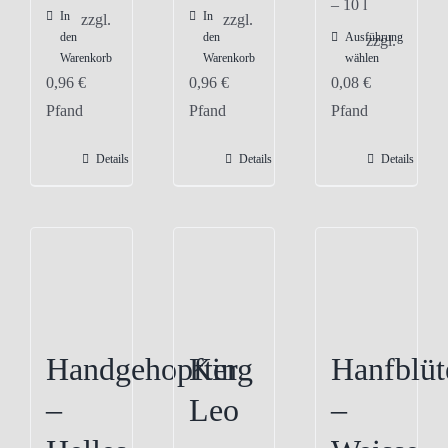
– 10
l
In
In
zzgl.
zzgl.
den
den
Ausführung
Dieses
zzgl.
Warenkorb
Warenkorb
wählen
Produkt
0,96
€
0,96
€
0,08
€
weist
Pfand
Pfand
Pfand
mehrere
Varianten
Details
Details
Details
auf.
Die
Optionen
können
auf
der
Produktseite
Handgehopfter
King
Hanfblüt
gewählt
–
Leo
–
werden