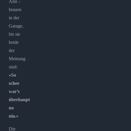
Ami –
brauen
in der
Garage,
bis sie
beide
der
Meinung
sind:
«So
schee
war’s
überhaupt
no
nia.»
Die