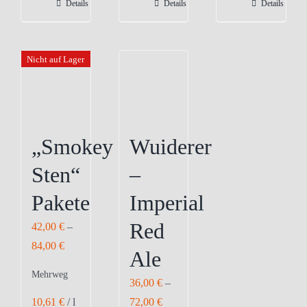
Details
Details
Details
auf.
auf.
auf.
Die
Die
Die
Optionen
Optionen
Optionen
Nicht auf Lager
können
können
können
auf
auf
auf
der
der
der
Produktseite
Produktseite
Produktseite
„Smokey
Wuiderer
gewählt
gewählt
gewählt
Sten“
–
werden
werden
werden
Pakete
Imperial
Red
42,00
€
–
84,00
€
Ale
Mehrweg
36,00
€
–
10,61
€
/
l
72,00
€