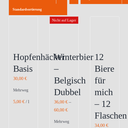
Standardsortierung
Nicht auf Lager
Hopfenhäcker
Winterbier
12
Basis
–
Biere
Belgisch
für
30,00
€
Dubbel
mich
Mehrweg
– 12
5,00
€
/
l
36,00
€
–
60,00
€
Flaschen
Mehrweg
34,00
€