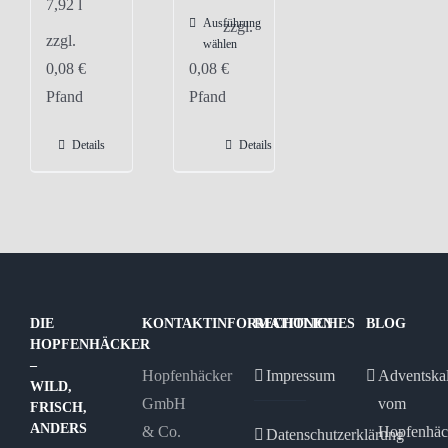
7,92
l
Ausführung
Dieses
zzgl.
zzgl.
wählen
Produkt
0,08
€
0,08
€
weist
Pfand
Pfand
mehrere
Varianten
Details
Details
auf.
Die
Optionen
können
auf
der
DIE
KONTAKTINFORMATIONEN
RECHTLICHES
BLOG
Produktseite
HOPFENHÄCKER
gewählt
–
Hopfenhäcker
Impressum
Adventska
WILD,
werden
GmbH
vom
FRISCH,
ANDERS
& Co.
Hopfenhäc
Datenschutzerklärung