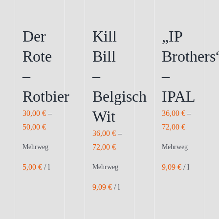
der
der
der
Produktseite
Produktseite
Produktseite
Der
Kill
„IP
gewählt
gewählt
gewählt
Rote
Bill
Brothers
werden
werden
werden
–
–
–
Rotbier
Belgisch
IPAL
Wit
30,00
€
–
36,00
€
–
50,00
€
72,00
€
36,00
€
–
72,00
€
Mehrweg
Mehrweg
5,00
€
/
l
9,09
€
/
l
Mehrweg
9,09
€
/
l