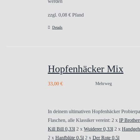
werden
zzgl.
0,08
€
Pfand
Details
Hopfenhäcker Mix
33,00
€
Mehrweg
In deinem ultimativen Hopfenhäcker Probierpa
Flaschen, alle Klassiker vereint: 2 x
IP Brother
Kill Bill 0,33l
2 x
Wuiderer 0,33l
2 x
Handgeho
2 x
Hanfblüte 0,5l
2 x
Der Rote 0,5l