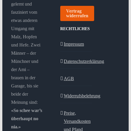
gelernt und
Vertrag
fasziniert vom
widerrufen
etwas anderen
Umgang mit
RECHTLICHES
Malz, Hopfen
Impressum
und Hefe. Zwei
Männer – der
Münchner und
Datenschutzerklärung
der Ami –
brauen in der
AGB
Garage, bis sie
beide der
Widerrufsbelehrung
Meinung sind:
«So schee war’s
Preise,
überhaupt no
Versandkosten
nia.»
und Pfand