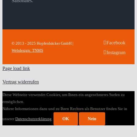
Saisonales.
Facebook
© 2013 - 2025 Hopfenhäcker GmbH |
Webdesign: TNMS
Instagram
Page load link
Vertrag widerrufen
Diese Webseite verwendet Cookies, um Ihnen ein angenehmeres Surfen zu
ermöglichen.
Nähere Informationen dazu und zu Ihren Rechten als Benutzer finden Sie in
unserer
Datenschutzerklärung
.
OK
Nein