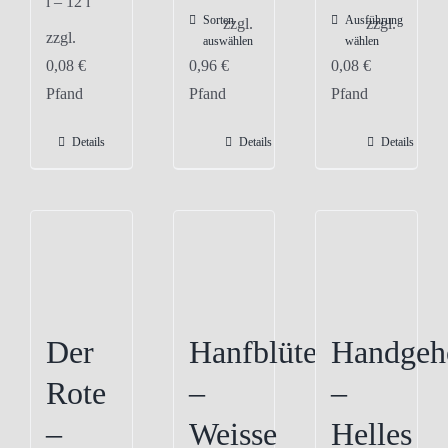
l
– 12
l
Sorten
Ausführung
Dieses
zzgl.
zzgl.
zzgl.
auswählen
wählen
Produkt
0,08
€
0,96
€
0,08
€
weist
Pfand
Pfand
Pfand
mehrere
Varianten
Details
Details
Details
auf.
Die
Optionen
können
auf
der
Produktseite
Der
Hanfblüte
Handgeh
gewählt
Rote
–
–
werden
–
Weisse
Helles