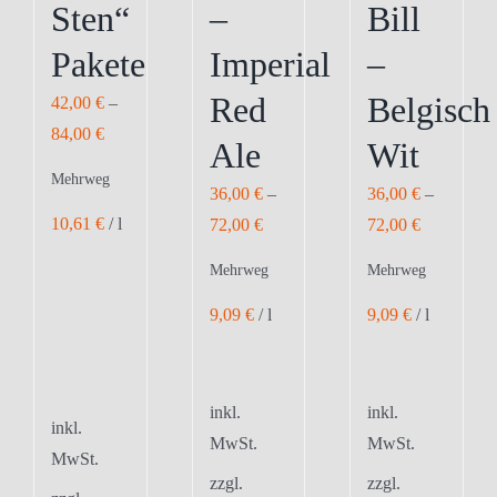
Sten“
–
Bill
werden
werden
werden
Pakete
Imperial
–
Red
Belgisch
42,00
€
–
84,00
€
Ale
Wit
Mehrweg
36,00
€
–
36,00
€
–
10,61
€
/
l
72,00
€
72,00
€
Mehrweg
Mehrweg
9,09
€
/
l
9,09
€
/
l
inkl.
inkl.
inkl.
MwSt.
MwSt.
MwSt.
zzgl.
zzgl.