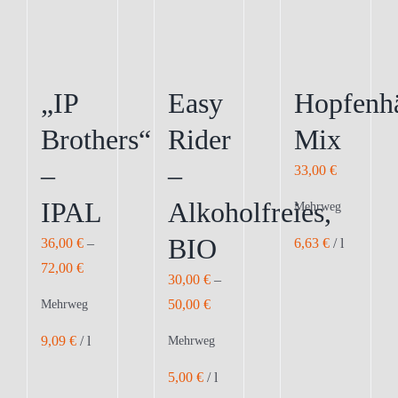
können
können
auf
auf
der
der
Produktseite
Produktseite
„IP
Easy
Hopfenh
gewählt
gewählt
Brothers“
Rider
Mix
werden
werden
–
–
33,00
€
IPAL
Alkoholfreies,
Mehrweg
BIO
6,63
€
/
l
36,00
€
–
72,00
€
30,00
€
–
50,00
€
Mehrweg
9,09
€
/
l
Mehrweg
5,00
€
/
l