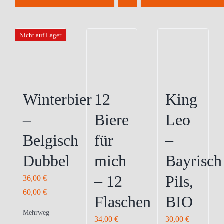
Nicht auf Lager
Winterbier
12
King
–
Biere
Leo
Belgisch
für
–
Dubbel
mich
Bayrisch
– 12
Pils,
36,00
€
–
60,00
€
Flaschen
BIO
Mehrweg
34,00
€
30,00
€
–