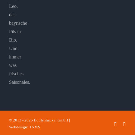
Leo,
das
bayrische
Pils in
Bio.
Und
immer
was
frisches
Saisonales.
© 2013 - 2025 Hopfenhäcker GmbH |
Faceboo
Inst
Webdesign: TNMS