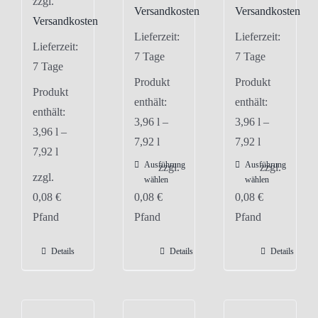
zzgl.
Versandkosten
Versandkosten
Versandkosten
Lieferzeit:
Lieferzeit:
Lieferzeit:
7 Tage
7 Tage
7 Tage
Produkt
Produkt
Produkt
enthält:
enthält:
enthält:
3,96
l
–
3,96
l
–
3,96
l
–
7,92
l
7,92
l
7,92
l
Ausführung
Ausführung
Dieses
Dieses
zzgl.
zzgl.
zzgl.
wählen
wählen
Produkt
Produkt
0,08
€
0,08
€
0,08
€
weist
weist
Pfand
Pfand
Pfand
mehrere
mehrere
Varianten
Varianten
Details
Details
Details
auf.
auf.
Die
Die
Optionen
Optionen