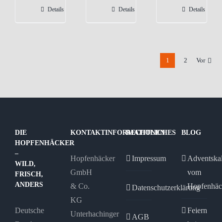
Varianten
Varianten
Details
Details
Details
auf.
auf.
Die
Die
Optionen
Optionen
1
2
Vor
können
können
auf
auf
der
der
Produktseite
Produktseite
gewählt
gewählt
werden
werden
DIE
KONTAKTINFORMATIONEN
RECHTLICHES
BLOG
HOPFENHÄCKER
–
Hopfenhäcker
Impressum
Adventska
WILD,
GmbH
vom
FRISCH,
ANDERS
& Co.
Hopfenhäc
Datenschutzerklärung
KG
Deutsche
Feiern
Unterhachinger
AGB