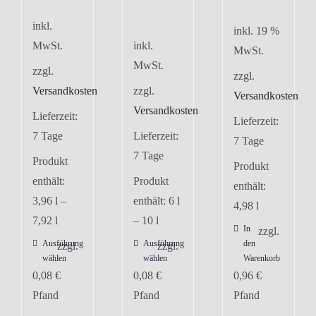
inkl.
inkl. 19 %
MwSt.
inkl.
MwSt.
MwSt.
zzgl.
zzgl.
Versandkosten
zzgl.
Versandkosten
Versandkosten
Lieferzeit:
Lieferzeit:
7 Tage
Lieferzeit:
7 Tage
7 Tage
Produkt
Produkt
enthält:
Produkt
enthält:
3,96
l
–
enthält: 6
l
4,98
l
7,92
l
– 10
l
In
zzgl.
Ausführung
Ausführung
den
Dieses
Dieses
zzgl.
zzgl.
wählen
wählen
Warenkorb
Produkt
Produkt
0,08
€
0,08
€
0,96
€
weist
weist
Pfand
Pfand
Pfand
mehrere
mehrere