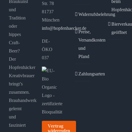
Braukunst
beim
Str. 78
und
Hopfenhäc
81737
Widerrufsbelehrung
Tradition
München
Bierverkau
oder
info@hopfenhaecker.de
Preise,
geöffnet
hippes
Versandkosten
DE-
Craft-
und
ÖKO
Beer?
Pfand
037
Der
Hopfenhäcker
Zahlungsarten
Kreativbrauer
bringt’s
zusammen.
Brauhandwerk
gelernt
und
fasziniert
Vertrag
widerrufen