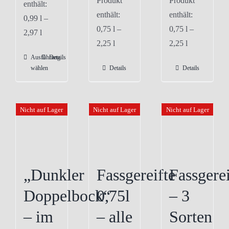
Produkt
Produkt
enthält:
enthält:
enthält:
0,99
l
–
0,75
l
–
0,75
l
–
2,97
l
2,25
l
2,25
l
Ausführung
Details
Dieses
wählen
Details
Details
Produkt
weist
mehrere
Nicht auf Lager
Nicht auf Lager
Nicht auf Lager
Varianten
auf.
Die
Optionen
„Dunkler
Fassgereifte
Fassgerei
können
auf
Doppelbock“
0,75l
– 3
der
– im
– alle
Sorten
Produktseite