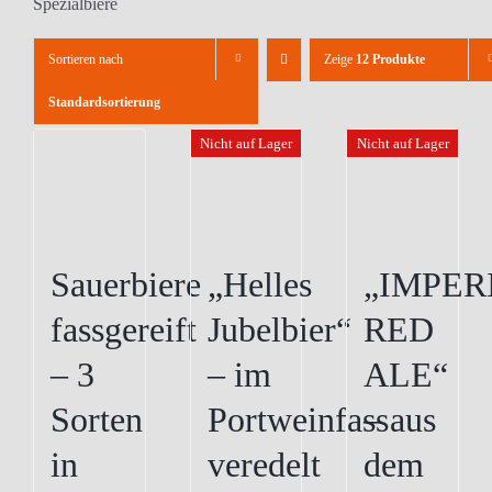
Spezialbiere
Sortieren nach
Zeige
12 Produkte
Standardsortierung
Nicht auf Lager
Nicht auf Lager
Sauerbiere
„Helles
„IMPER
fassgereift
Jubelbier“
RED
– 3
– im
ALE“
Sorten
Portweinfass
– aus
in
veredelt
dem