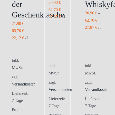
der
Whiskyf
20,90
€
–
62,70
€
Geschenktasche
20,90
€
–
27,87
€
/
l
62,70
€
21,90
€
–
27,87
€
/
l
65,70
€
22,12
€
/
l
inkl.
inkl.
inkl.
MwSt.
MwSt.
MwSt.
zzgl.
zzgl.
zzgl.
Versandkosten
Versandkosten
Versandkosten
Lieferzeit:
Lieferzeit:
Lieferzeit:
7 Tage
7 Tage
7 Tage
Produkt