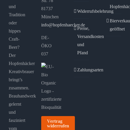
Str. 78
und
Hopfenhäc
81737
Widerrufsbelehrung
Tradition
München
Bierverkau
oder
info@hopfenhaecker.de
Preise,
geöffnet
hippes
Versandkosten
DE-
Craft-
und
ÖKO
Beer?
Pfand
037
Der
Hopfenhäcker
Zahlungsarten
Kreativbrauer
bringt’s
zusammen.
Brauhandwerk
gelernt
und
fasziniert
Vertrag
widerrufen
vom