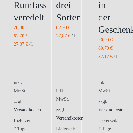
gewählt
Rumfass
drei
in
werden
veredelt
Sorten
der
Geschenk
20,90
€
–
62,70
€
62,70
€
27,87
€
/
l
26,90
€
–
27,87
€
/
l
80,70
€
27,17
€
/
l
inkl.
inkl.
MwSt.
inkl.
MwSt.
MwSt.
zzgl.
zzgl.
Versandkosten
zzgl.
Versandkosten
Versandkosten
Lieferzeit:
Lieferzeit:
7 Tage
Lieferzeit:
7 Tage