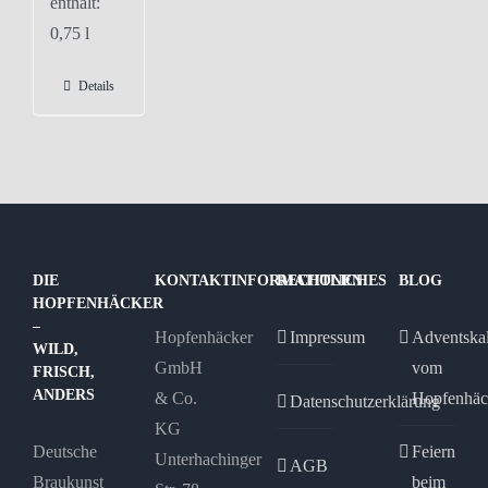
enthält:
0,75
l
Details
DIE
KONTAKTINFORMATIONEN
RECHTLICHES
BLOG
HOPFENHÄCKER
–
Hopfenhäcker
Impressum
Adventska
WILD,
GmbH
vom
FRISCH,
ANDERS
& Co.
Hopfenhäc
Datenschutzerklärung
KG
Deutsche
Feiern
Unterhachinger
AGB
Braukunst
beim