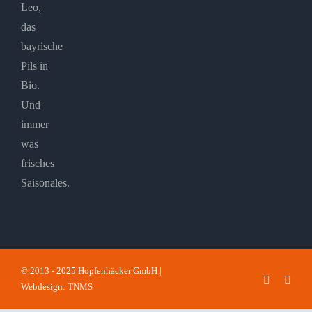
Leo,
das
bayrische
Pils in
Bio.
Und
immer
was
frisches
Saisonales.
© 2013 - 2025 Hopfenhäcker GmbH |
Faceboo
Inst
Webdesign: TNMS