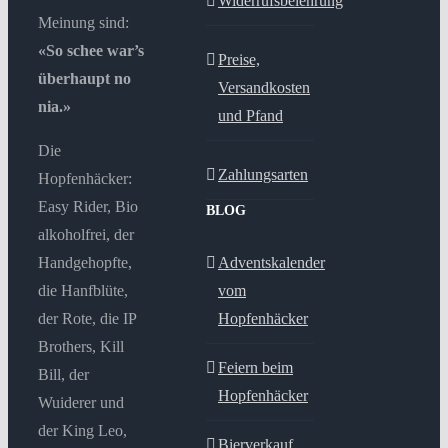
Widerrufsbelehrung
Meinung sind:
«So schee war’s
Preise,
überhaupt no
Versandkosten
nia.»
und Pfand
Die
Zahlungsarten
Hopfenhäcker:
Easy Rider, Bio
BLOG
alkoholfrei, der
Handgehopfte,
Adventskalender
die Hanfblüte,
vom
der Rote, die IP
Hopfenhäcker
Brothers, Kill
Feiern beim
Bill, der
Hopfenhäcker
Wuiderer und
der King Leo,
Bierverkauf