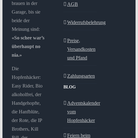
brauen in der
AGB
Garage, bis sie
beide der
Widerrufsbelehrung
Meinung sind:
«So schee war’s
Preise,
überhaupt no
Versandkosten
nia.»
und Pfand
Die
Zahlungsarten
Hopfenhäcker:
Easy Rider, Bio
BLOG
alkoholfrei, der
Handgehopfte,
Adventskalender
die Hanfblüte,
vom
der Rote, die IP
Hopfenhäcker
Brothers, Kill
Feiern beim
Bill, der