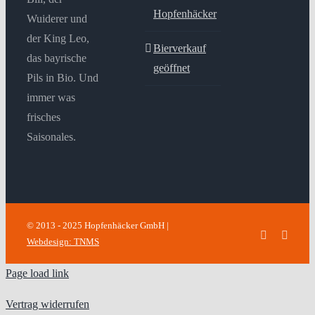
Hopfenhäcker
Wuiderer und
der King Leo,
Bierverkauf
das bayrische
geöffnet
Pils in Bio. Und
immer was
frisches
Saisonales.
© 2013 - 2025 Hopfenhäcker GmbH |
Facebook
Insta
Webdesign: TNMS
Page load link
Vertrag widerrufen