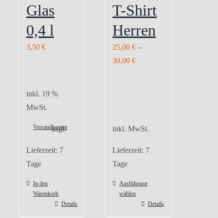
Glas
T-Shirt
0,4 l
Herren
3,50
€
25,00
€
–
30,00
€
inkl. 19 %
MwSt.
Versandkosten
zzgl.
inkl. MwSt.
Lieferzeit:
7
Lieferzeit:
7
Tage
Tage
In den
Ausführung
Warenkorb
wählen
Details
Details
Dieses