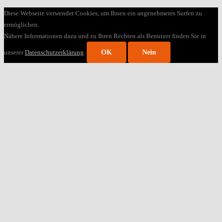
Diese Webseite verwendet Cookies, um Ihnen ein angenehmeres Surfen zu
ermöglichen.
Nähere Informationen dazu und zu Ihren Rechten als Benutzer finden Sie in
unserer
Datenschutzerklärung
.
OK
Nein