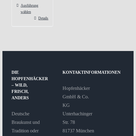
Ausführung
wählen
Details
Dieses
Produkt
weist
mehrere
Varianten
auf.
Die
DIE
KONTAKTINFORMATIONEN
Optionen
HOPFENHÄCKER
– WILD,
können
Hopfenhäcker
FRISCH,
auf
GmbH & Co.
ANDERS
der
KG
Produktseite
Deutsche
Unterhachinger
gewählt
Braukunst und
Str. 78
werden
Tradition oder
81737 München