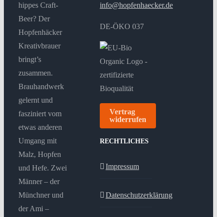
hippes Craft-
info@hopfenhaecker.de
Beer? Der
DE-ÖKO 037
Hopfenhäcker
Kreativbrauer
bringt’s
zusammen.
Brauhandwerk
gelernt und
Vertrag
fasziniert vom
widerrufen
etwas anderen
Umgang mit
RECHTLICHES
Malz, Hopfen
Impressum
und Hefe. Zwei
Männer – der
Münchner und
Datenschutzerklärung
der Ami –