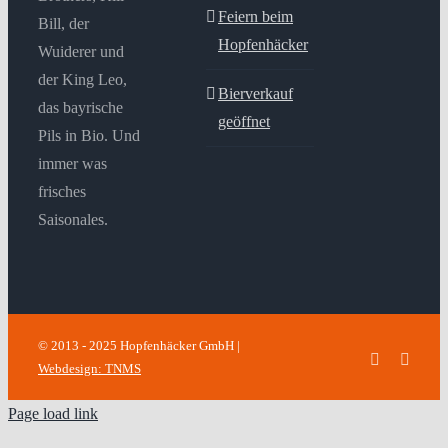
Feiern beim
Bill, der
Hopfenhäcker
Wuiderer und
der King Leo,
Bierverkauf
das bayrische
geöffnet
Pils in Bio. Und
immer was
frisches
Saisonales.
© 2013 - 2025 Hopfenhäcker GmbH |
Facebook
Insta
Webdesign: TNMS
Page load link