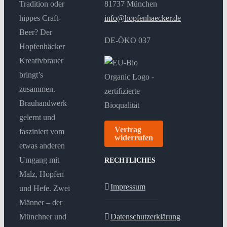
Tradition oder
81737 München
hippes Craft-
info@hopfenhaecker.de
Beer? Der
DE-ÖKO 037
Hopfenhäcker
Kreativbrauer
bringt’s
zusammen.
Brauhandwerk
gelernt und
Vertrag
fasziniert vom
widerrufen
etwas anderen
Umgang mit
RECHTLICHES
Malz, Hopfen
Impressum
und Hefe. Zwei
Männer – der
Münchner und
Datenschutzerklärung