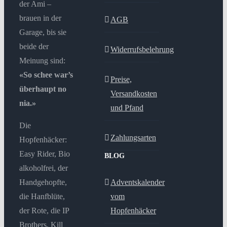
der Ami –
brauen in der
AGB
Garage, bis sie
beide der
Widerrufsbelehrung
Meinung sind:
«So schee war’s
Preise,
überhaupt no
Versandkosten
nia.»
und Pfand
Die
Zahlungsarten
Hopfenhäcker:
Easy Rider, Bio
BLOG
alkoholfrei, der
Handgehopfte,
Adventskalender
die Hanfblüte,
vom
der Rote, die IP
Hopfenhäcker
Brothers, Kill