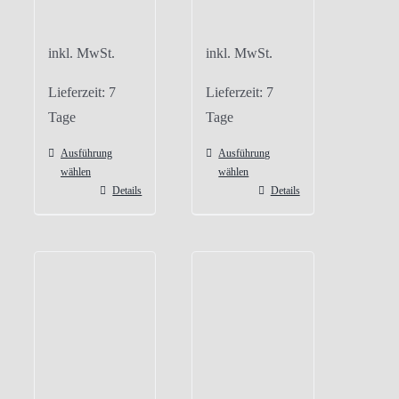
inkl. MwSt.
inkl. MwSt.
Lieferzeit:
7
Lieferzeit:
7
Tage
Tage
Ausführung
Ausführung
wählen
wählen
Details
Details
Dieses
Dieses
Produkt
Produkt
weist
weist
mehrere
mehrere
Varianten
Varianten
auf.
auf.
Die
Die
Optionen
Optionen
können
können