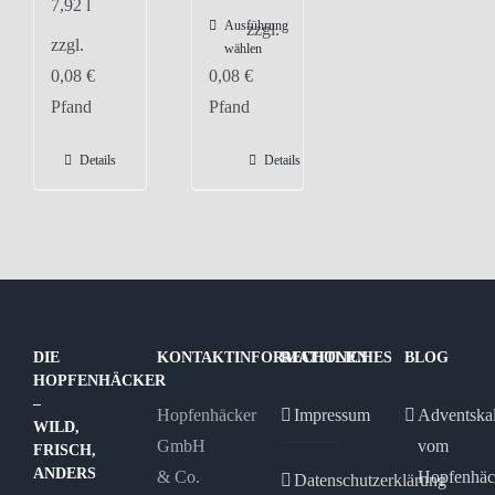
7,92
l
Ausführung
Dieses
zzgl.
zzgl.
wählen
Produkt
0,08
€
0,08
€
weist
Pfand
Pfand
mehrere
Varianten
Details
Details
auf.
Die
Optionen
können
auf
der
DIE
KONTAKTINFORMATIONEN
RECHTLICHES
BLOG
Produktseite
HOPFENHÄCKER
gewählt
–
Hopfenhäcker
Impressum
Adventska
WILD,
werden
GmbH
vom
FRISCH,
ANDERS
& Co.
Hopfenhäc
Datenschutzerklärung