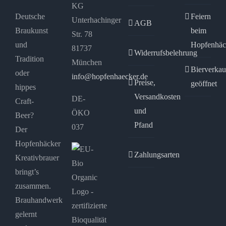
KG
Deutsche
Feiern
Unterhachinger
AGB
Braukunst
beim
Str. 78
und
Hopfenhäc
81737
Widerrufsbelehrung
Tradition
München
Bierverkau
oder
info@hopfenhaecker.de
Preise,
geöffnet
hippes
Versandkosten
DE-
Craft-
und
ÖKO
Beer?
Pfand
037
Der
Hopfenhäcker
Zahlungsarten
Kreativbrauer
bringt’s
zusammen.
Brauhandwerk
gelernt