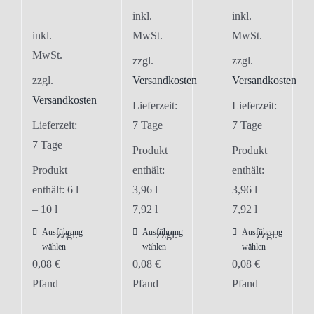
inkl.
inkl.
inkl.
MwSt.
MwSt.
MwSt.
zzgl.
zzgl.
zzgl.
Versandkosten
Versandkosten
Versandkosten
Lieferzeit:
Lieferzeit:
Lieferzeit:
7 Tage
7 Tage
7 Tage
Produkt
Produkt
Produkt
enthält:
enthält:
enthält: 6
l
3,96
l
–
3,96
l
–
– 10
l
7,92
l
7,92
l
Ausführung
Ausführung
Ausführung
Dieses
Dieses
Dieses
zzgl.
zzgl.
zzgl.
wählen
wählen
wählen
Produkt
Produkt
Produkt
0,08
€
0,08
€
0,08
€
weist
weist
weist
Pfand
Pfand
Pfand
mehrere
mehrere
mehrere
Varianten
Varianten
Varianten