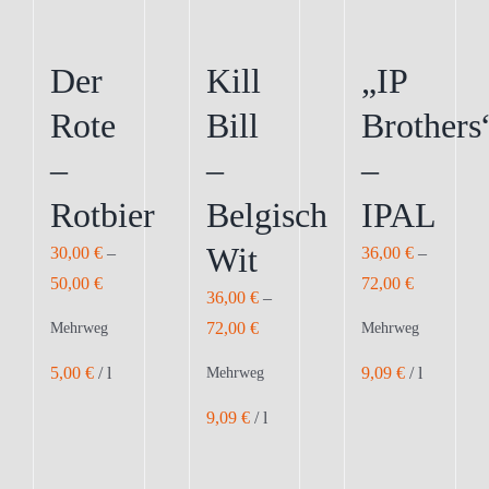
der
der
der
Produktseite
Produktseite
Produktseite
Der
Kill
„IP
gewählt
gewählt
gewählt
Rote
Bill
Brothers
werden
werden
werden
–
–
–
Rotbier
Belgisch
IPAL
Wit
30,00
€
–
36,00
€
–
50,00
€
72,00
€
36,00
€
–
72,00
€
Mehrweg
Mehrweg
5,00
€
/
l
9,09
€
/
l
Mehrweg
9,09
€
/
l