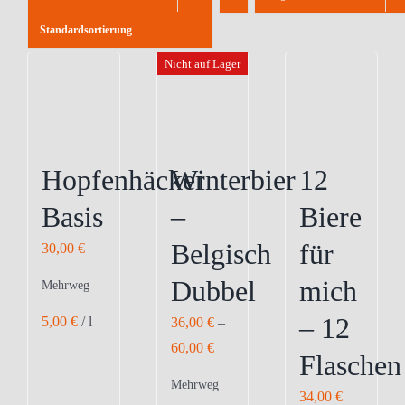
Standardsortierung
Nicht auf Lager
Hopfenhäcker
Winterbier
12
Basis
–
Biere
Belgisch
für
30,00
€
Dubbel
mich
Mehrweg
– 12
5,00
€
/
l
36,00
€
–
60,00
€
Flaschen
Mehrweg
34,00
€