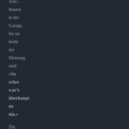
Ami –
brauen
in der
Garage,
bis sie
beide
der
Meinung
sind:
«So
schee
war’s
überhaupt
no
nia.»
Die