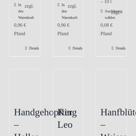
– 10
l
In
In
zzgl.
zzgl.
den
den
Ausführung
Dieses
zzgl.
Warenkorb
Warenkorb
wählen
Produkt
0,96
€
0,96
€
0,08
€
weist
Pfand
Pfand
Pfand
mehrere
Varianten
Details
Details
Details
auf.
Die
Optionen
können
auf
der
Produktseite
Handgehopfter
King
Hanfblüt
gewählt
–
Leo
–
werden