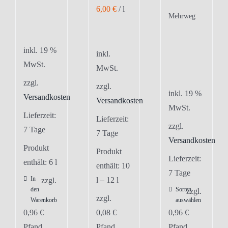
6,00
€
/
l
Mehrweg
inkl. 19 %
inkl.
MwSt.
MwSt.
zzgl.
zzgl.
inkl. 19 %
Versandkosten
Versandkosten
MwSt.
Lieferzeit:
Lieferzeit:
zzgl.
7 Tage
7 Tage
Versandkosten
Produkt
Produkt
Lieferzeit:
enthält: 6
l
enthält: 10
7 Tage
In
l
– 12
l
zzgl.
den
Sorten
zzgl.
zzgl.
Warenkorb
auswählen
0,96
€
0,08
€
0,96
€
Pfand
Pfand
Pfand