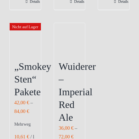
Details
Details
Details
auf.
auf.
auf.
Die
Die
Die
Optionen
Optionen
Optionen
Nicht auf Lager
können
können
können
auf
auf
auf
der
der
der
Produktseite
Produktseite
Produktseite
„Smokey
Wuiderer
gewählt
gewählt
gewählt
Sten“
–
werden
werden
werden
Pakete
Imperial
Red
42,00
€
–
84,00
€
Ale
Mehrweg
36,00
€
–
10,61
€
/
l
72,00
€