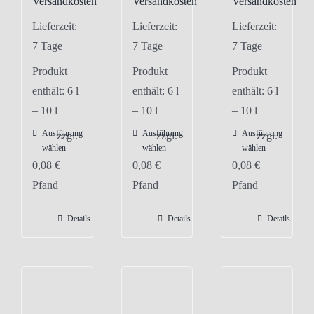
Versandkosten
Versandkosten
Versandkosten
Lieferzeit:
Lieferzeit:
Lieferzeit:
7 Tage
7 Tage
7 Tage
Produkt
Produkt
Produkt
enthält: 6
l
enthält: 6
l
enthält: 6
l
– 10
l
– 10
l
– 10
l
Ausführung
Ausführung
Ausführung
Dieses
Dieses
Dieses
zzgl.
zzgl.
zzgl.
wählen
wählen
wählen
Produkt
Produkt
Produkt
0,08
€
0,08
€
0,08
€
weist
weist
weist
Pfand
Pfand
Pfand
mehrere
mehrere
mehrere
Varianten
Varianten
Varianten
Details
Details
Details
auf.
auf.
auf.
Die
Die
Die
Optionen
Optionen
Optionen
können
können
können
auf
auf
auf