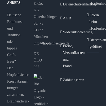
ANDERS
& Co.
Hopfenhäc
Produktseite
Datenschutzerklärung
KG
gewählt
Deutsche
Feiern
Unterhachinger
werden
AGB
Braukunst
beim
Str. 78
und
Hopfenhäc
81737
Widerrufsbelehrung
Tradition
München
Bierverkau
oder
info@hopfenhaecker.de
Preise,
geöffnet
hippes
Versandkosten
DE-
Craft-
und
ÖKO
Beer?
Pfand
037
Der
Hopfenhäcker
Zahlungsarten
Kreativbrauer
bringt’s
zusammen.
Brauhandwerk