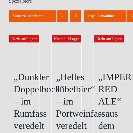
Spezialbiere
Sortieren nach
Name
Zeige
12 Produkte
Nicht auf Lager
Nicht auf Lager
Nicht auf Lager
„Dunkler
„Helles
„IMPER
Doppelbock“
Jubelbier“
RED
– im
– im
ALE“
Rumfass
Portweinfass
– aus
veredelt
veredelt
dem