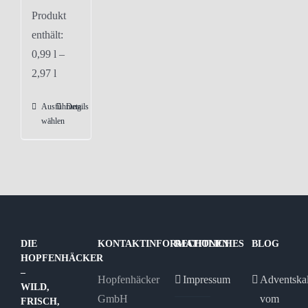
Produkt
enthält:
0,99
l
–
2,97
l
Ausführung
Details
Dieses
wählen
Produkt
weist
mehrere
Varianten
auf.
Die
Optionen
DIE
KONTAKTINFORMATIONEN
RECHTLICHES
BLOG
HOPFENHÄCKER
können
–
Hopfenhäcker
Impressum
Adventska
auf
WILD,
GmbH
vom
der
FRISCH,