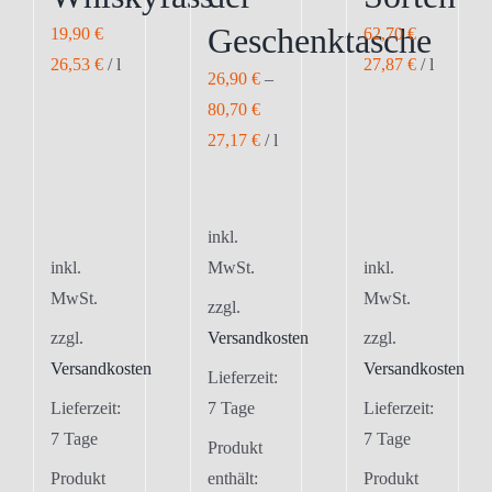
Geschenktasche
19,90
€
62,70
€
26,53
€
/
l
27,87
€
/
l
26,90
€
–
80,70
€
27,17
€
/
l
inkl.
inkl.
MwSt.
inkl.
MwSt.
MwSt.
zzgl.
zzgl.
Versandkosten
zzgl.
Versandkosten
Versandkosten
Lieferzeit:
Lieferzeit:
7 Tage
Lieferzeit:
7 Tage
7 Tage
Produkt
Produkt
enthält:
Produkt