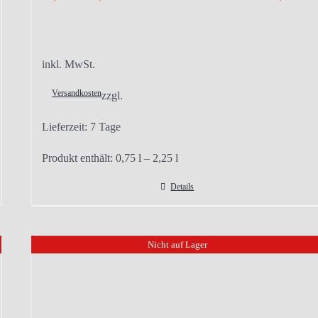
inkl. MwSt.
Versandkosten
zzgl.
Lieferzeit:
7 Tage
Produkt enthält: 0,75
l
– 2,25
l
Details
Nicht auf Lager