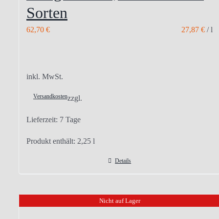
Sorten
62,70
€
27,87
€
/
l
inkl. MwSt.
Versandkosten
zzgl.
Lieferzeit:
7 Tage
Produkt enthält: 2,25
l
Details
Nicht auf Lager