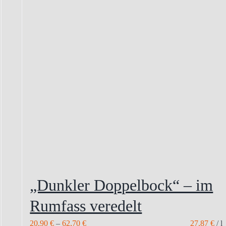
„Dunkler Doppelbock“ – im
Rumfass veredelt
20,90
€
–
62,70
€
27,87
€
/
l