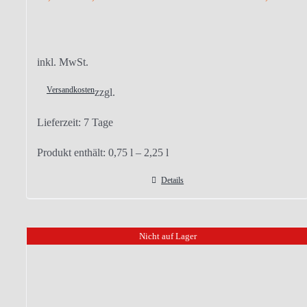
inkl. MwSt.
Versandkosten
zzgl.
Lieferzeit:
7 Tage
Produkt enthält: 0,75
l
– 2,25
l
Details
Nicht auf Lager