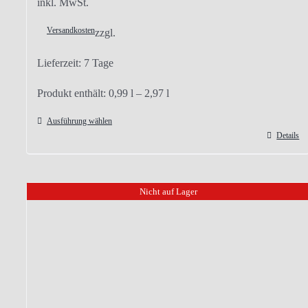
inkl. MwSt.
Versandkosten
zzgl.
Lieferzeit:
7 Tage
Produkt enthält: 0,99
l
– 2,97
l
Ausführung wählen
Details
Dieses
Produkt
weist
Nicht auf Lager
mehrere
Varianten
auf.
Die
Optionen
können