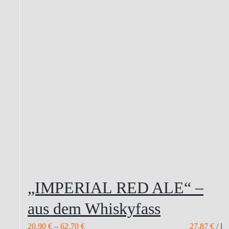
auf
der
Produktseite
gewählt
werden
„IMPERIAL RED ALE“ –
aus dem Whiskyfass
20,90
€
–
62,70
€
27,87
€
/
l