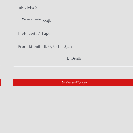
inkl. MwSt.
Versandkosten
zzgl.
Lieferzeit:
7 Tage
Produkt enthält: 0,75
l
– 2,25
l
Details
Nicht auf Lager