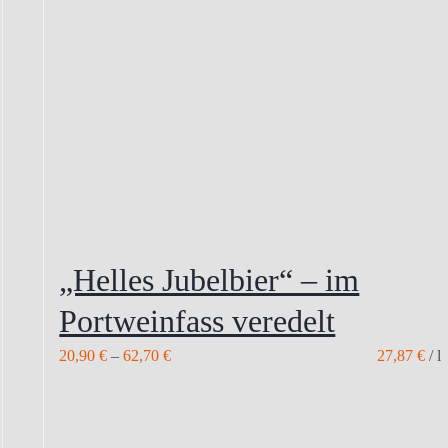
„Helles Jubelbier“ – im
Portweinfass veredelt
20,90
€
–
62,70
€
27,87
€
/
l