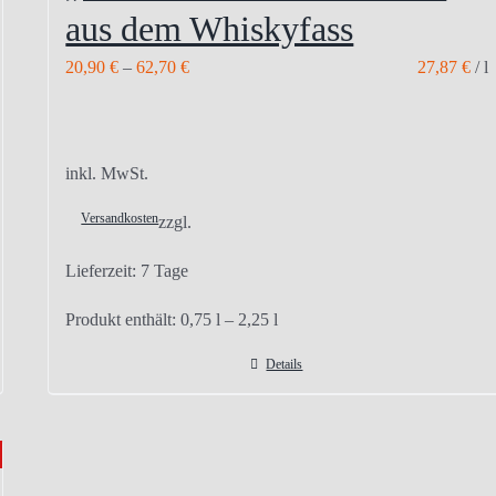
aus dem Whiskyfass
20,90
€
–
62,70
€
27,87
€
/
l
inkl. MwSt.
Versandkosten
zzgl.
Lieferzeit:
7 Tage
Produkt enthält: 0,75
l
– 2,25
l
Details