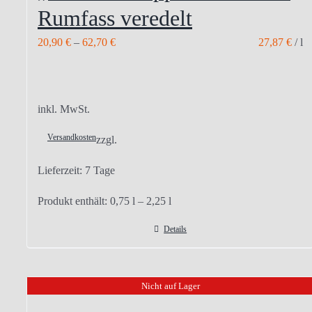
Rumfass veredelt
20,90
€
–
62,70
€
27,87
€
/
l
inkl. MwSt.
Versandkosten
zzgl.
Lieferzeit:
7 Tage
Produkt enthält: 0,75
l
– 2,25
l
Details
Nicht auf Lager