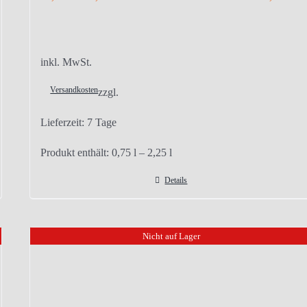
inkl. MwSt.
Versandkosten
zzgl.
Lieferzeit:
7 Tage
Produkt enthält: 0,75
l
– 2,25
l
Details
Nicht auf Lager