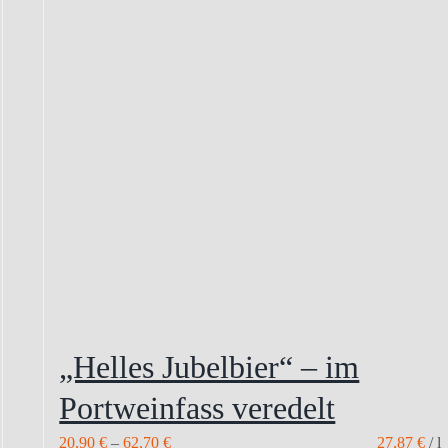
„Helles Jubelbier“ – im
Portweinfass veredelt
20,90
€
–
62,70
€
27,87
€
/
l