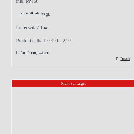
inkl. MwSt.
Versandkosten
zzgl.
Lieferzeit:
7 Tage
Produkt enthält: 0,99
l
– 2,97
l
Ausführung wählen
Details
Dieses
Produkt
weist
Nicht auf Lager
mehrere
Varianten
auf.
Die
Optionen
können