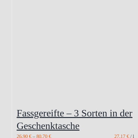
auf
der
Produktseite
gewählt
werden
Fassgereifte – 3 Sorten in der
Geschenktasche
26,90
€
–
80,70
€
27,17
€
/
l