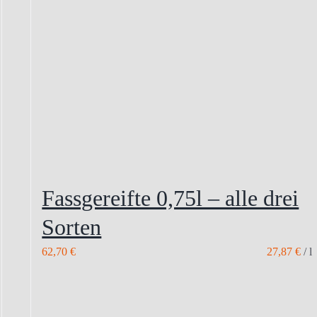
Fassgereifte 0,75l – alle drei
Sorten
62,70
€
27,87
€
/
l