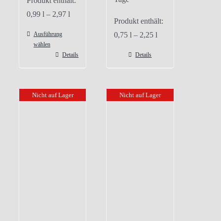
Produkt enthält:
0,99
l
– 2,97
l
Produkt enthält:
Ausführung
0,75
l
– 2,25
l
wählen
Details
Details
Dieses
Produkt
weist
Nicht auf Lager
Nicht auf Lager
mehrere
Varianten
auf.
Die
Optionen
können
auf
der
Produktseite