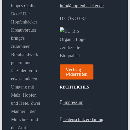
hippes Craft-
info@hopfenhaecker.de
Beer? Der
DE-ÖKO 037
Hopfenhäcker
Kreativbrauer
bringt’s
zusammen.
Brauhandwerk
gelernt und
Vertrag
fasziniert vom
widerrufen
etwas anderen
Umgang mit
RECHTLICHES
Malz, Hopfen
Impressum
und Hefe. Zwei
Männer – der
Münchner und
Datenschutzerklärung
der Ami –