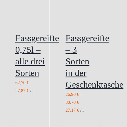
Fassgereifte
Fassgereifte
0,75l –
– 3
alle drei
Sorten
Sorten
in der
Geschenktasche
62,70
€
27,87
€
/
l
26,90
€
–
80,70
€
27,17
€
/
l