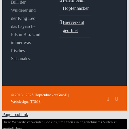
Feiern beim
Bill, der
Hopfenhäcker
Wuiderer und
der King Leo,
Bierverkauf
das bayrische
geöffnet
Pils in Bio. Und
immer was
frisches
Saisonales.
© 2013 - 2025 Hopfenhäcker GmbH |
Facebook
Insta
Webdesign: TNMS
Page load link
Diese Webseite verwendet Cookies, um Ihnen ein angenehmeres Surfen zu
ermöglichen.