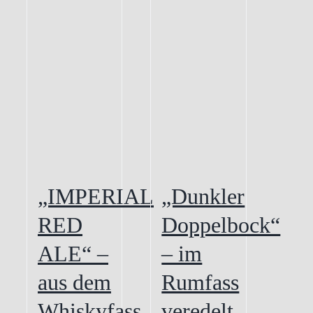
gewählt
werden
„IMPERIAL
„Dunkler
RED
Doppelbock“
ALE“ –
– im
aus dem
Rumfass
Whiskyfass
veredelt