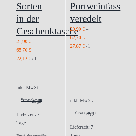
Sorten
Portweinfass
in der
veredelt
Geschenktasche
20,90
€
–
62,70
€
21,90
€
–
27,87
€
/
l
65,70
€
22,12
€
/
l
inkl. MwSt.
Versandkosten
inkl. MwSt.
zzgl.
Versandkosten
zzgl.
Lieferzeit:
7
Tage
Lieferzeit:
7
Tage